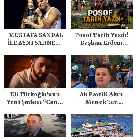
MUSTAFA SANDAL
Posof Tarih Yazdı!
İLE AYNI SAHNEDE
Başkan Erdem
PARLADI
Demirci’nin Büyük
Emeğiyle Son
Yılların En Büyük
Festivali
Gerçekleşti
Eli Türkoğlu’nun
Ak Partili Akın
Yeni Şarkısı “Canın
Menek’ten
Sağ Olsun” Büyük
Mimarsinan’daki
İlgi Gördü!..
heyelan sonrası
kritik uyarı