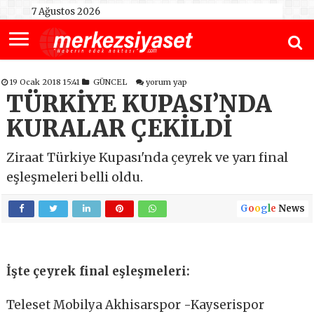
7 Ağustos 2026
19 Ocak 2018 15:41
GÜNCEL
yorum yap
TÜRKİYE KUPASI’NDA
KURALAR ÇEKİLDİ
Ziraat Türkiye Kupası'nda çeyrek ve yarı final
eşleşmeleri belli oldu.
G
o
o
g
l
e
News
İşte çeyrek final eşleşmeleri:
Teleset Mobilya Akhisarspor -Kayserispor