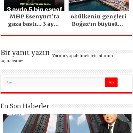
MHP Esenyurt’ta
62 ülkenin gençleri
gaza bastı… 3 ayda
Boğaz’ın büyüsüne
5 bin esnaf ziyaret
kapıldı
edildi
Bir yanıt yazın
Yorum yapabilmek için
oturum
açmalısınız
.
En Son Haberler