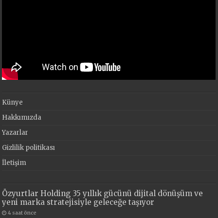
Künye
Hakkımızda
Yazarlar
Gizlilik politikası
İletişim
Özyurtlar Holding 35 yıllık gücünü dijital dönüşüm ve
yeni marka stratejisiyle geleceğe taşıyor
4 saat önce