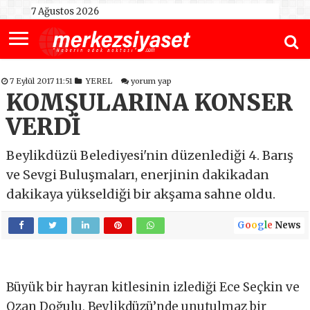
7 Ağustos 2026
7 Eylül 2017 11:51
YEREL
yorum yap
KOMŞULARINA KONSER
VERDİ
Beylikdüzü Belediyesi'nin düzenlediği 4. Barış
ve Sevgi Buluşmaları, enerjinin dakikadan
dakikaya yükseldiği bir akşama sahne oldu.
G
o
o
g
l
e
News
Büyük bir hayran kitlesinin izlediği Ece Seçkin ve
Ozan Doğulu, Beylikdüzü’nde unutulmaz bir