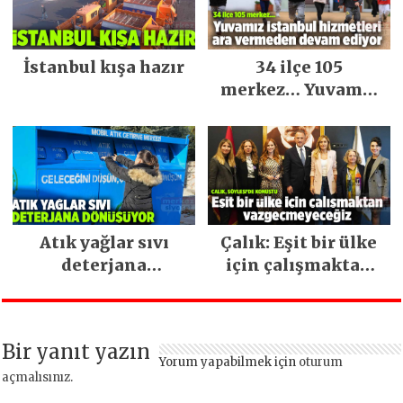
İstanbul kışa hazır
34 ilçe 105
merkez… Yuvamız
İstanbul hizmetleri
ara vermeden
devam ediyor
Atık yağlar sıvı
Çalık: Eşit bir ülke
deterjana
için çalışmaktan
dönüşüyor
vazgeçmeyeceğiz
Bir yanıt yazın
Yorum yapabilmek için
oturum
açmalısınız
.