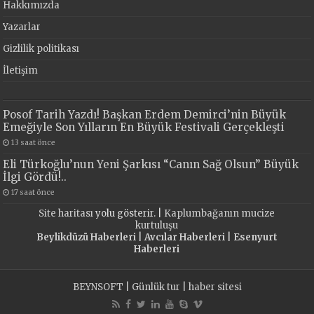
Hakkımızda
Yazarlar
Gizlilik politikası
İletişim
Posof Tarih Yazdı! Başkan Erdem Demirci’nin Büyük
Emeğiyle Son Yılların En Büyük Festivali Gerçekleşti
13 saat önce
Eli Türkoğlu’nun Yeni Şarkısı “Canın Sağ Olsun” Büyük
İlgi Gördü!..
17 saat önce
Site haritası
yolu gösterir. |
Kaplumbağanın mucize
kurtuluşu
Beylikdüzü Haberleri
|
Avcılar Haberleri
|
Esenyurt
Haberleri
BEYNSOFT
|
Günlük tur
|
haber sitesi