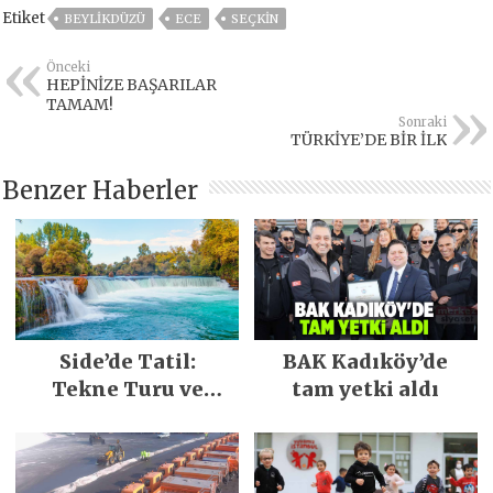
Etiket
BEYLIKDÜZÜ
ECE
SEÇKİN
Önceki
HEPİNİZE BAŞARILAR
TAMAM!
Sonraki
TÜRKİYE’DE BİR İLK
Benzer Haberler
Side’de Tatil:
BAK Kadıköy’de
Tekne Turu ve
tam yetki aldı
Keşfedilecek Yerler