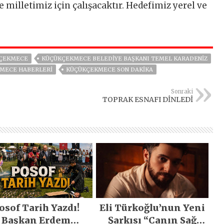
 milletimiz için çalışacaktır. Hedefimiz yerel ve
ÇEKMECE
KÜÇÜKÇEKMECE BELEDIYE BAŞKANI TEMEL KARADENIZ
MECE HABERLERI
KÜÇÜKÇEKMECE SON DAKIKA
Sonraki
TOPRAK ESNAFI DİNLEDİ
osof Tarih Yazdı!
Eli Türkoğlu’nun Yeni
Başkan Erdem
Şarkısı “Canın Sağ