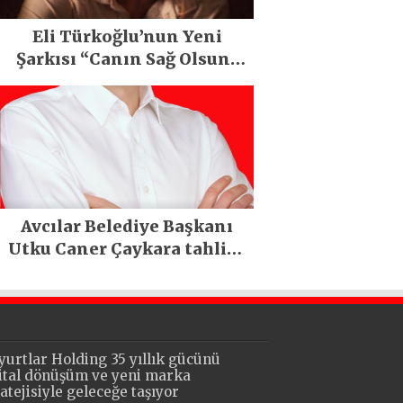
Eli Türkoğlu’nun Yeni
Şarkısı “Canın Sağ Olsun”
Büyük İlgi Gördü!..
Avcılar Belediye Başkanı
Utku Caner Çaykara tahliye
edildi
yurtlar Holding 35 yıllık gücünü
jital dönüşüm ve yeni marka
ratejisiyle geleceğe taşıyor