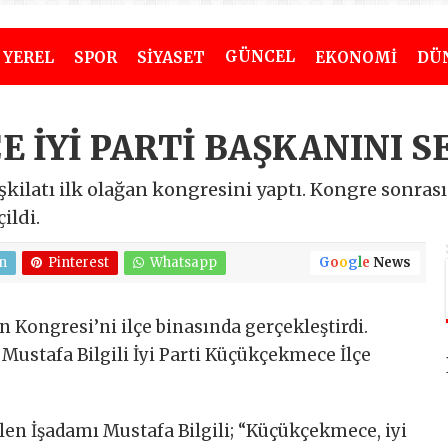
GÜNCEL
YEREL
SPOR
SİYASET
EKONOMİ
DÜ
İYİ PARTİ BAŞKANINI S
kilatı ilk olağan kongresini yaptı. Kongre sonrası 
ildi.
n
Pinterest
Whatsapp
G
o
o
g
l
e
News
 Kongresi’ni ilçe binasında gerçekleştirdi.
ustafa Bilgili İyi Parti Küçükçekmece İlçe
len İşadamı Mustafa Bilgili; “Küçükçekmece, iyi