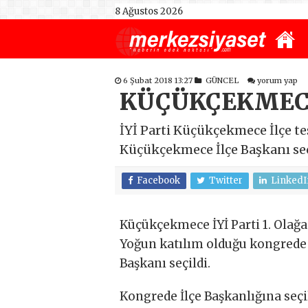
8 Ağustos 2026
6 Şubat 2018 13:27
GÜNCEL
yorum yap
KÜÇÜKÇEKMECE 
İYİ Parti Küçükçekmece İlçe teş
Küçükçekmece İlçe Başkanı seç
Facebook
Twitter
LinkedI
Küçükçekmece İYİ Parti 1. Olağan
Yoğun katılım olduğu kongrede M
Başkanı seçildi.
Kongrede İlçe Başkanlığına seçi