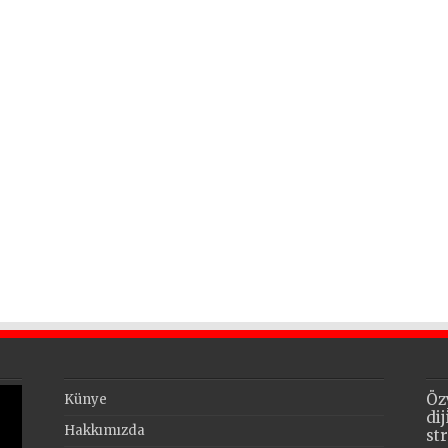
Öz
Künye
di
Hakkımızda
st