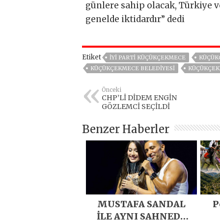
günlere sahip olacak, Türkiye ve
genelde iktidardır” dedi
Etiket
IYI PARTI KÜÇÜKÇEKMECE
KÜÇÜK
KÜÇÜKÇEKMECE BELEDIYESI
KÜÇÜKÇEK
Önceki
CHP’Lİ DİDEM ENGİN
GÖZLEMCİ SEÇİLDİ
Benzer Haberler
MUSTAFA SANDAL
P
İLE AYNI SAHNEDE