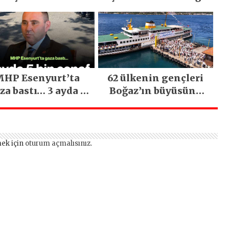
emirci’nin Büyük
Olsun” Büyük İlgi
ğiyle Son Yılların
Gördü!..
n Büyük Festivali
Gerçekleşti
HP Esenyurt’ta
62 ülkenin gençleri
za bastı… 3 ayda 5
Boğaz’ın büyüsüne
bin esnaf ziyaret
kapıldı
edildi
ek için
oturum açmalısınız
.