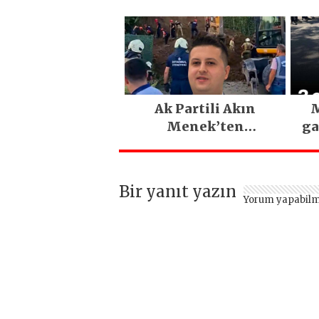
PARLADI
D
Eme
E
Ak Partili Akın
M
Menek’ten
ga
Mimarsinan’daki
heyelan sonrası
kritik uyarı
Bir yanıt yazın
Yorum yapabilm