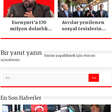
Esenyurt’a 170
Avcılar yenilenen
milyon dolarlık
sosyal tesislerine
yatırım:
kavuştu
İstanbul’un tek
termal oteli olacak
Bir yanıt yazın
Yorum yapabilmek için
oturum
açmalısınız
.
En Son Haberler