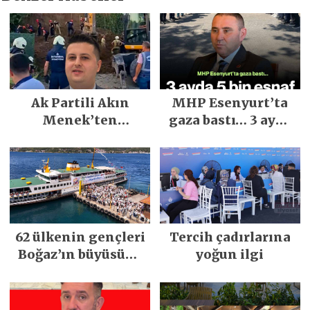
Ak Partili Akın
MHP Esenyurt’ta
Menek’ten
gaza bastı… 3 ayda
Mimarsinan’daki
5 bin esnaf ziyaret
heyelan sonrası
edildi
kritik uyarı
62 ülkenin gençleri
Tercih çadırlarına
Boğaz’ın büyüsüne
yoğun ilgi
kapıldı