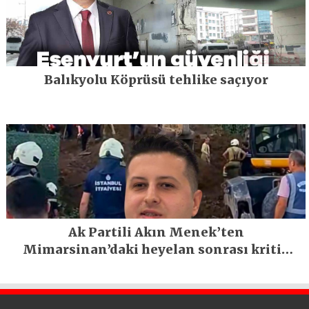
Balıkyolu Köprüsü tehlike saçıyor
Ak Partili Akın Menek’ten
Mimarsinan’daki heyelan sonrası kritik
uyarı