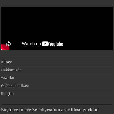
Künye
Hakkımızda
Yazarlar
Gizlilik politikası
İletişim
Büyükçekmece Belediyesi’nin araç filosu güçlendi