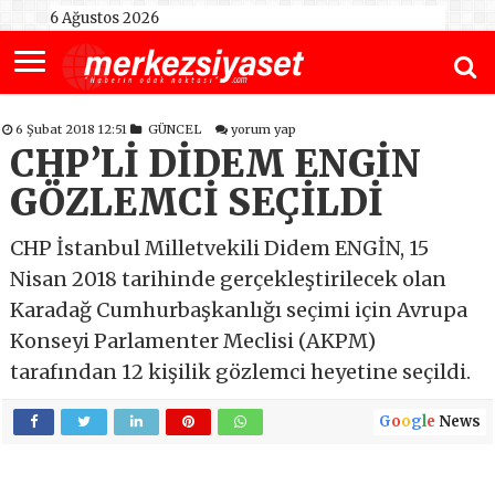
6 Ağustos 2026
6 Şubat 2018 12:51
GÜNCEL
yorum yap
CHP’Lİ DİDEM ENGİN
GÖZLEMCİ SEÇİLDİ
CHP İstanbul Milletvekili Didem ENGİN, 15
Nisan 2018 tarihinde gerçekleştirilecek olan
Karadağ Cumhurbaşkanlığı seçimi için Avrupa
Konseyi Parlamenter Meclisi (AKPM)
tarafından 12 kişilik gözlemci heyetine seçildi.
G
o
o
g
l
e
News