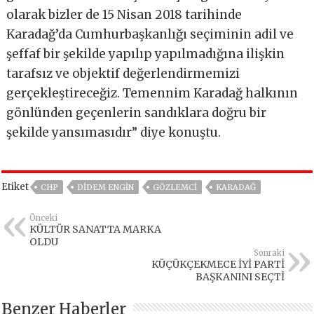
olarak bizler de 15 Nisan 2018 tarihinde
Karadağ’da Cumhurbaşkanlığı seçiminin adil ve
şeffaf bir şekilde yapılıp yapılmadığına ilişkin
tarafsız ve objektif değerlendirmemizi
gerçekleştireceğiz. Temennim Karadağ halkının
gönlünden geçenlerin sandıklara doğru bir
şekilde yansımasıdır” diye konuştu.
Etiket
CHP
DIDEM ENGIN
GÖZLEMCI
KARADAĞ
Önceki
KÜLTÜR SANATTA MARKA
OLDU
Sonraki
KÜÇÜKÇEKMECE İYİ PARTİ
BAŞKANINI SEÇTİ
Benzer Haberler