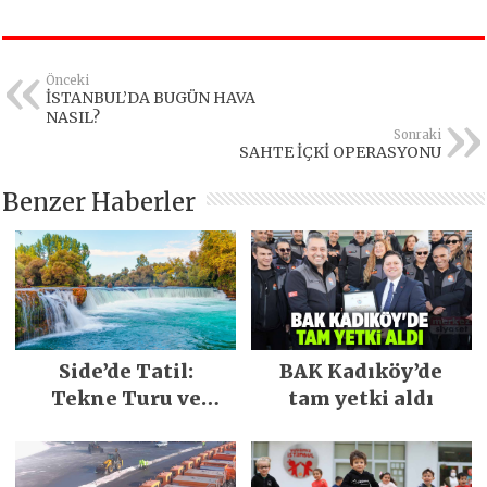
Önceki
İSTANBUL’DA BUGÜN HAVA
NASIL?
Sonraki
SAHTE İÇKİ OPERASYONU
Benzer Haberler
Side’de Tatil:
BAK Kadıköy’de
Tekne Turu ve
tam yetki aldı
Keşfedilecek Yerler