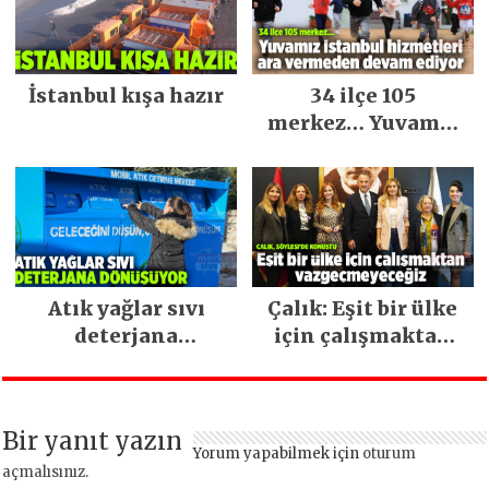
İstanbul kışa hazır
34 ilçe 105
merkez… Yuvamız
İstanbul hizmetleri
ara vermeden
devam ediyor
Atık yağlar sıvı
Çalık: Eşit bir ülke
deterjana
için çalışmaktan
dönüşüyor
vazgeçmeyeceğiz
Bir yanıt yazın
Yorum yapabilmek için
oturum
açmalısınız
.