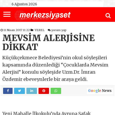
6 Ağustos 2026
11 Nisan 2017 11:22
YEREL
yorum yap
MEVSİM ALERJİSİNE
DİKKAT
Küçükçekmece Belediyesi’nin okul söyleşileri
kapsamında düzenlediği “Çocuklarda Mevsim
Alerjisi” konulu söyleşide Uzm.Dr. İmran
Özdemir ebeveynlerle bir araya geldi.
G
o
o
g
l
e
News
Yeni Mahalle İlkokulu’nda Avrupa Şafak