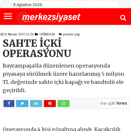
8 Ağustos 2026
11 Nisan 2017 11:26
GÜNDEM
yorum yap
SAHTE İÇKİ
OPERASYONU
Bayrampaşa'da düzenlenen operasyonda
piyasaya sürülmek üzere hazırlanmış 5 milyon
TL değerinde sahte içki kapağı ve bandrolü ele
geçirildi.
G
o
o
g
l
e
News
Operasyonda 4 kişi gözaltına alındı. Kaçakçılık