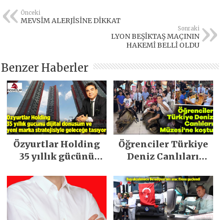
Önceki
MEVSİM ALERJİSİNE DİKKAT
Sonraki
LYON BEŞİKTAŞ MAÇININ
HAKEMİ BELLİ OLDU
Benzer Haberler
Özyurtlar Holding
Öğrenciler Türkiye
35 yıllık gücünü
Deniz Canlıları
dijital dönüşüm ve
Müzesi’ne koştu
yeni marka
stratejisiyle
geleceğe taşıyor