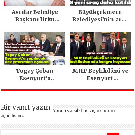
Avcılar Belediye
Büyükçekmece
Başkanı Utku
Belediyesi’nin araç
Caner Çaykara
filosu güçlendi
tahliye edildi
Togay Çoban
MHP Beylikdüzü ve
Esenyurt’a
Esenyurt
yapılacak dev
teşkilatlarında
yatırımları açıkladı
kongre heyecanı!
Bir yanıt yazın
Yorum yapabilmek için
oturum
açmalısınız
.