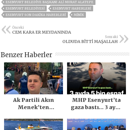
ESENYURT BELEDIYE BAŞKANI ALI MURAT ALATEPE
ESENYURT BELEDIYESI
ESENYURT HABERLERI
ESENYURT SON DAKIKA HABERLERI
MINIK
Önceki
CEM KARA ER MEYDANINDA
Sonraki
OLDUDA BİTTİ MAŞALLAH
Benzer Haberler
Ak Partili Akın
MHP Esenyurt’ta
Menek’ten
gaza bastı… 3 ayda
Mimarsinan’daki
5 bin esnaf ziyaret
heyelan sonrası
edildi
kritik uyarı