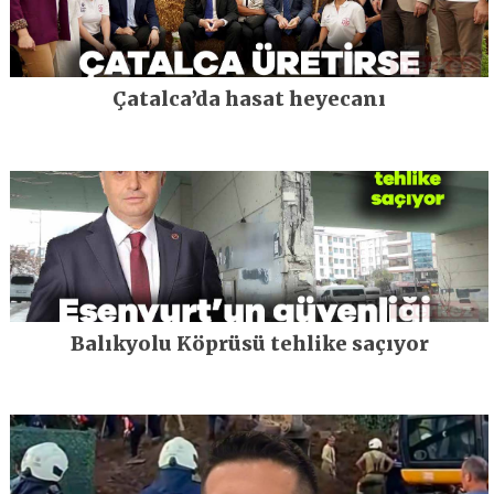
Çatalca’da hasat heyecanı
Balıkyolu Köprüsü tehlike saçıyor