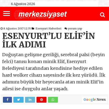
6 Ağustos 2026
8 Ağustos 2017 12:35
Esenyurt Haberleri
yorum yap
ESENYURT’LU ELİF’İN
İLK ADIMI
Doğuştan gelişme geriliği, serebral palsi (beyin
felci) tanısı konan minik Elif, Esenyurt
Belediyesi tarafından kendisine hediye edilen
hard wolker cihazı sayesinde ilk kez yürüdü. İlk
adımını büyük bir heyecanla atan minik Elif'in
ailesi ise duygulu anlar yaşadı.
G
o
o
g
l
e
News