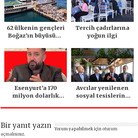
62 ülkenin gençleri
Tercih çadırlarına
Boğaz’ın büyüsüne
yoğun ilgi
kapıldı
Esenyurt’a 170
Avcılar yenilenen
milyon dolarlık
sosyal tesislerine
yatırım:
kavuştu
İstanbul’un tek
termal oteli olacak
Bir yanıt yazın
Yorum yapabilmek için
oturum
açmalısınız
.