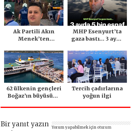
Yılların En Büyük
Festivali
Gerçekleşti
Ak Partili Akın
MHP Esenyurt’ta
Menek’ten
gaza bastı… 3 ayda
Mimarsinan’daki
5 bin esnaf ziyaret
heyelan sonrası
edildi
kritik uyarı
62 ülkenin gençleri
Tercih çadırlarına
Boğaz’ın büyüsüne
yoğun ilgi
kapıldı
Bir yanıt yazın
Yorum yapabilmek için
oturum