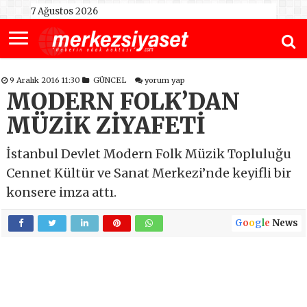
7 Ağustos 2026
9 Aralık 2016 11:30
GÜNCEL
yorum yap
MODERN FOLK’DAN
MÜZİK ZİYAFETİ
İstanbul Devlet Modern Folk Müzik Topluluğu
Cennet Kültür ve Sanat Merkezi’nde keyifli bir
konsere imza attı.
G
o
o
g
l
e
News