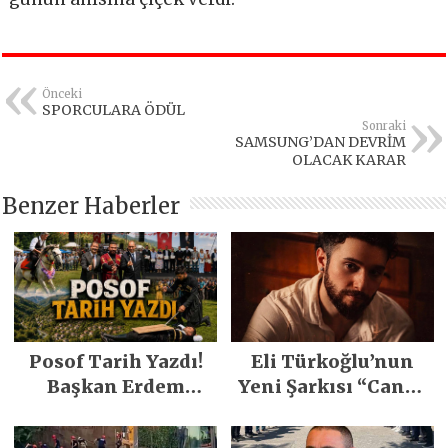
Önceki
SPORCULARA ÖDÜL
Sonraki
SAMSUNG’DAN DEVRİM
OLACAK KARAR
Benzer Haberler
Posof Tarih Yazdı!
Eli Türkoğlu’nun
Başkan Erdem
Yeni Şarkısı “Canın
Demirci’nin Büyük
Sağ Olsun” Büyük
Emeğiyle Son
İlgi Gördü!..