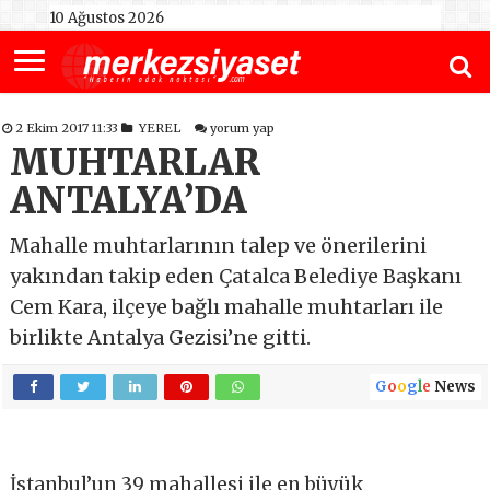
10 Ağustos 2026
2 Ekim 2017 11:33
YEREL
yorum yap
MUHTARLAR
ANTALYA’DA
Mahalle muhtarlarının talep ve önerilerini
yakından takip eden Çatalca Belediye Başkanı
Cem Kara, ilçeye bağlı mahalle muhtarları ile
birlikte Antalya Gezisi’ne gitti.
G
o
o
g
l
e
News
İstanbul’un 39 mahallesi ile en büyük