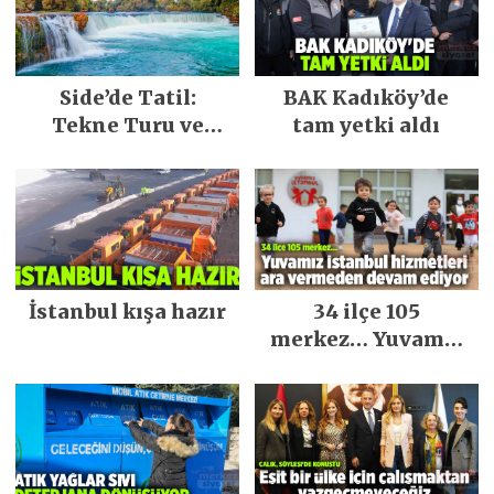
Side’de Tatil:
BAK Kadıköy’de
Tekne Turu ve
tam yetki aldı
Keşfedilecek Yerler
İstanbul kışa hazır
34 ilçe 105
merkez… Yuvamız
İstanbul hizmetleri
ara vermeden
devam ediyor