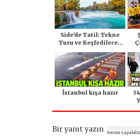
Side’de Tatil: Tekne
Turu ve Keşfedilecek
Ç
Yerler
İstanbul kışa hazır
34
Y
Bir yanıt yazın
Yorum yapabilm