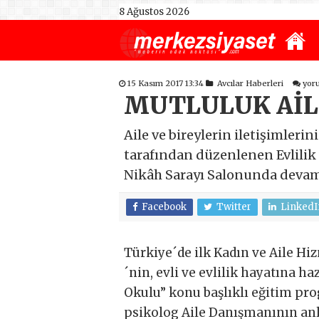
8 Ağustos 2026
15 Kasım 2017 13:34
Avcılar Haberleri
yor
MUTLULUK AİL
Aile ve bireylerin iletişimler
tarafından düzenlenen Evlilik
Nikâh Sarayı Salonunda devam
Facebook
Twitter
LinkedI
Türkiye´de ilk Kadın ve Aile Hi
´nin, evli ve evlilik hayatına ha
Okulu” konu başlıklı eğitim pr
psikolog Aile Danışmanının an