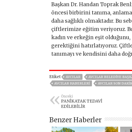
Başkan Dr. Handan Toprak Benli,
öncesi birbirini tanıma, anlama 
daha sağlıklı olmaktadır. Bu seb
çiftlerimize eğitim veriyoruz. 
kadın ve erkeğin eşit olduğunu,
gerektiğini hatırlatıyoruz. Çiftl
tanımayı ve kendisini daha doğr
Etiket
AVCILAR
AVCILAR BELEDIYE BAŞK
AVCILAR HABERLERI
AVCILAR SON DAKI
Önceki
PANİKATAK TEDAVİ
EDİLEBİLİR
Benzer Haberler