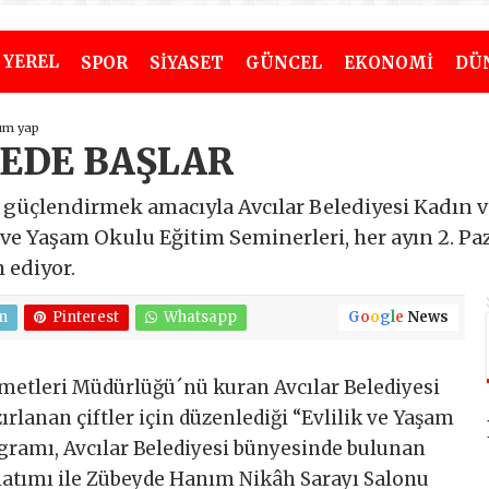
YEREL
SPOR
SİYASET
GÜNCEL
EKONOMİ
DÜ
um yap
EDE BAŞLAR
ini güçlendirmek amacıyla Avcılar Belediyesi Kadın
 ve Yaşam Okulu Eğitim Seminerleri, her ayın 2. 
 ediyor.
n
Pinterest
Whatsapp
G
o
o
g
l
e
News
zmetleri Müdürlüğü´nü kuran Avcılar Belediyesi
zırlanan çiftler için düzenlediği “Evlilik ve Yaşam
ogramı, Avcılar Belediyesi bünyesinde bulunan
latımı ile Zübeyde Hanım Nikâh Sarayı Salonu