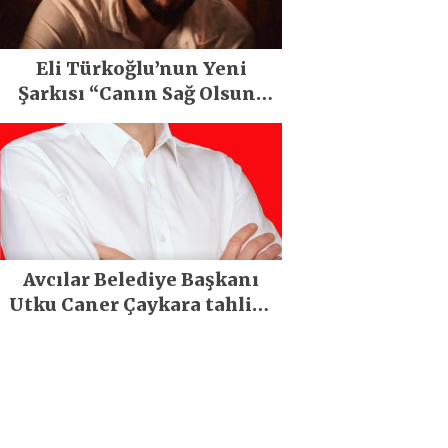
Eli Türkoğlu’nun Yeni
Şarkısı “Canın Sağ Olsun”
Büyük İlgi Gördü!..
Avcılar Belediye Başkanı
Utku Caner Çaykara tahliye
edildi