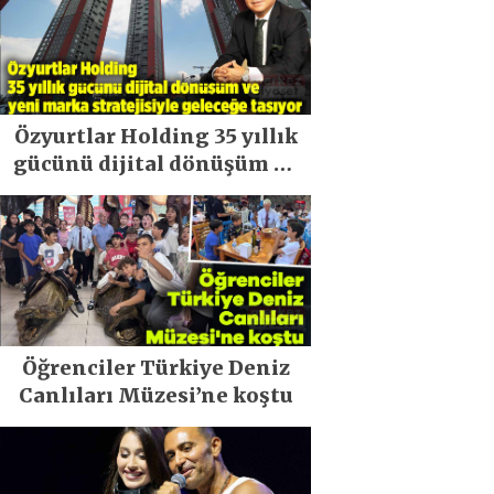
Özyurtlar Holding 35 yıllık
gücünü dijital dönüşüm ve
yeni marka stratejisiyle
geleceğe taşıyor
Öğrenciler Türkiye Deniz
Canlıları Müzesi’ne koştu