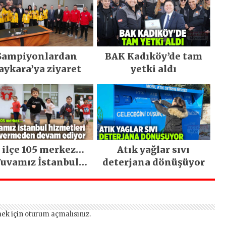
Şampiyonlardan
BAK Kadıköy’de tam
aykara’ya ziyaret
yetki aldı
 ilçe 105 merkez…
Atık yağlar sıvı
uvamız İstanbul
deterjana dönüşüyor
hizmetleri ara
vermeden devam
ediyor
ek için
oturum açmalısınız
.