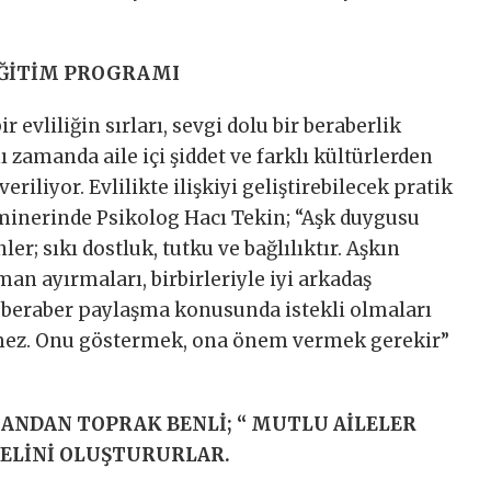
 EĞİTİM PROGRAMI
r evliliğin sırları, sevgi dolu bir beraberlik
 zamanda aile içi şiddet ve farklı kültürlerden
eriliyor. Evlilikte ilişkiyi geliştirebilecek pratik
eminerinde Psikolog Hacı Tekin; “Aşk duygusu
ler; sıkı dostluk, tutku ve bağlılıktır. Aşkın
man ayırmaları, birbirleriyle iyi arkadaş
ı beraber paylaşma konusunda istekli olmaları
tmez. Onu göstermek, ona önem vermek gerekir”
HANDAN TOPRAK BENLİ; “ MUTLU AİLELER
ELİNİ OLUŞTURURLAR.