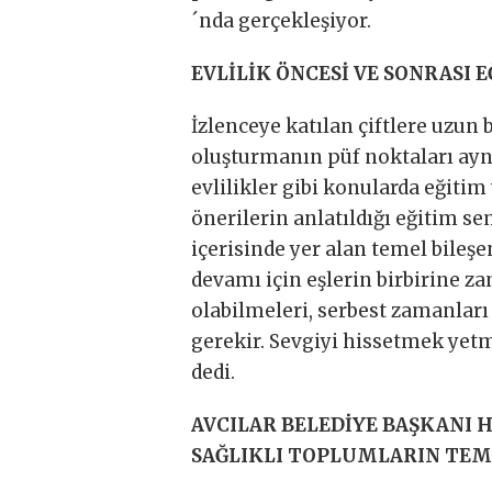
´nda gerçekleşiyor.
EVLİLİK ÖNCESİ VE SONRASI
İzlenceye katılan çiftlere uzun bi
oluşturmanın püf noktaları aynı
evlilikler gibi konularda eğitim v
önerilerin anlatıldığı eğitim s
içerisinde yer alan temel bileşen
devamı için eşlerin birbirine za
olabilmeleri, serbest zamanlar
gerekir. Sevgiyi hissetmek ye
dedi.
AVCILAR BELEDİYE BAŞKANI 
SAĞLIKLI TOPLUMLARIN TEM