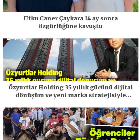
Utku Caner Çaykara 14 ay sonra
özgürlüğüne kavuştu
Özyurtlar Holding 35 yıllık gücünü dijital
dönüşüm ve yeni marka stratejisiyle
geleceğe taşıyor