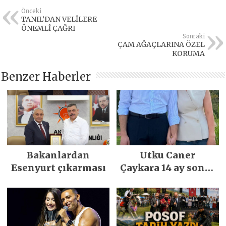
Önceki
TANIL’DAN VELİLERE
ÖNEMLİ ÇAĞRI
Sonraki
ÇAM AĞAÇLARINA ÖZEL
KORUMA
Benzer Haberler
Bakanlardan
Utku Caner
Esenyurt çıkarması
Çaykara 14 ay sonra
özgürlüğüne
kavuştu