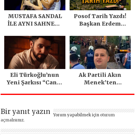
MUSTAFA SANDAL
Posof Tarih Yazdı!
İLE AYNI SAHNEDE
Başkan Erdem
PARLADI
Demirci’nin Büyük
Emeğiyle Son
Yılların En Büyük
Festivali
Gerçekleşti
Eli Türkoğlu’nun
Ak Partili Akın
Yeni Şarkısı “Canın
Menek’ten
Sağ Olsun” Büyük
Mimarsinan’daki
İlgi Gördü!..
heyelan sonrası
kritik uyarı
Bir yanıt yazın
Yorum yapabilmek için
oturum
açmalısınız
.