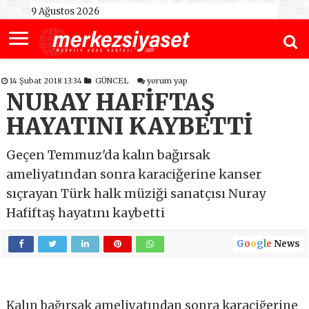
9 Ağustos 2026
14 Şubat 2018 13:34
GÜNCEL
yorum yap
NURAY HAFİFTAŞ
HAYATINI KAYBETTİ
Geçen Temmuz'da kalın bağırsak
ameliyatından sonra karaciğerine kanser
sıçrayan Türk halk müziği sanatçısı Nuray
Hafiftaş hayatını kaybetti
G
o
o
g
l
e
News
Kalın bağırsak ameliyatından sonra karaciğerine