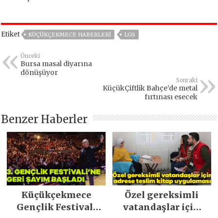
Etiket
KÜÇÜKÇEKMECE HABERLERI
LGS
Önceki
Bursa masal diyarına
dönüşüyor
Sonraki
KüçükÇiftlik Bahçe’de metal
fırtınası esecek
Benzer Haberler
Küçükçekmece
Özel gereksimli
Gençlik Festivali
vatandaşlar için