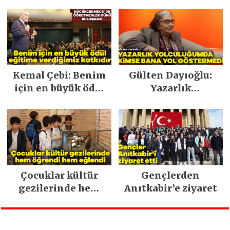
başlıyor
adrese teslim kitap
uygulaması
Kemal Çebi: Benim
Gülten Dayıoğlu:
için en büyük ödül
Yazarlık
eğitime verdiğimiz
yolculuğumda
katkıdır
kimse bana yol
göstermedi
Çocuklar kültür
Gençlerden
gezilerinde hem
Anıtkabir’e ziyaret
öğrendi hem
eğlendi