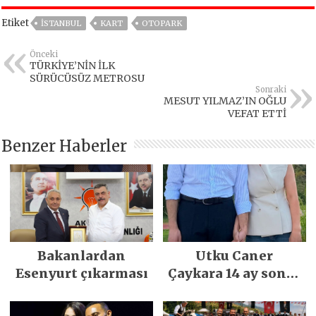
Etiket
İSTANBUL
KART
OTOPARK
Önceki
TÜRKİYE’NİN İLK
SÜRÜCÜSÜZ METROSU
Sonraki
MESUT YILMAZ’IN OĞLU
VEFAT ETTİ
Benzer Haberler
Bakanlardan
Utku Caner
Esenyurt çıkarması
Çaykara 14 ay sonra
özgürlüğüne
kavuştu