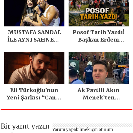
MUSTAFA SANDAL
Posof Tarih Yazdı!
İLE AYNI SAHNEDE
Başkan Erdem
PARLADI
Demirci’nin Büyük
Emeğiyle Son
Yılların En Büyük
Festivali
Gerçekleşti
Eli Türkoğlu’nun
Ak Partili Akın
Yeni Şarkısı “Canın
Menek’ten
Sağ Olsun” Büyük
Mimarsinan’daki
İlgi Gördü!..
heyelan sonrası
kritik uyarı
Bir yanıt yazın
Yorum yapabilmek için
oturum