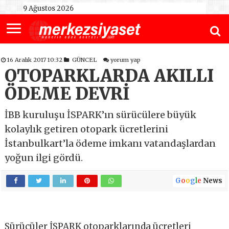
9 Ağustos 2026
16 Aralık 2017 10:32
GÜNCEL
yorum yap
OTOPARKLARDA AKILLI
ÖDEME DEVRİ
İBB kuruluşu İSPARK’ın sürücülere büyük
kolaylık getiren otopark ücretlerini
İstanbulkart’la ödeme imkanı vatandaşlardan
yoğun ilgi gördü.
G
o
o
g
l
e
News
Sürücüler İSPARK otoparklarında ücretleri