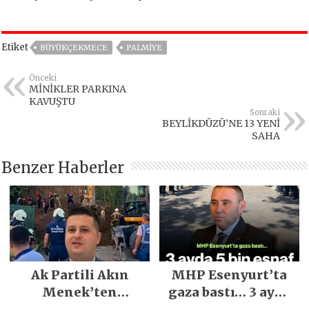
Etiket
BÜYÜKÇEKMECE
PALMİYE
Önceki
MİNİKLER PARKINA
KAVUŞTU
Sonraki
BEYLİKDÜZÜ’NE 13 YENİ
SAHA
Benzer Haberler
Ak Partili Akın
MHP Esenyurt’ta
Menek’ten
gaza bastı… 3 ayda