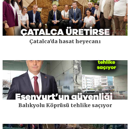
Çatalca’da hasat heyecanı
Balıkyolu Köprüsü tehlike saçıyor