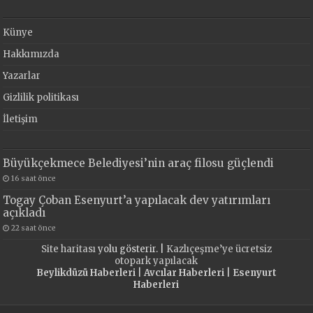
Künye
Hakkımızda
Yazarlar
Gizlilik politikası
İletişim
Büyükçekmece Belediyesi’nin araç filosu güçlendi
16 saat önce
Togay Çoban Esenyurt’a yapılacak dev yatırımları
açıkladı
22 saat önce
Site haritası
yolu gösterir. |
Kazlıçeşme’ye ücretsiz
otopark yapılacak
Beylikdüzü Haberleri
|
Avcılar Haberleri
|
Esenyurt
Haberleri