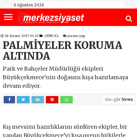
6 Ağustos 2026
28 Kasım 2017 10:23
GÜNCEL
yorum yap
PALMİYELER KORUMA
ALTINDA
Park ve Bahçeler Müdürlüğü ekipleri
Büyükçekmece’nin doğasını kışa hazırlamaya
devam ediyor.
G
o
o
g
l
e
News
Kış mevsimi hazırlıklarını sürdüren ekipler, bir
yandan Büyükçekmece’yi kışa uygun bitkilerle