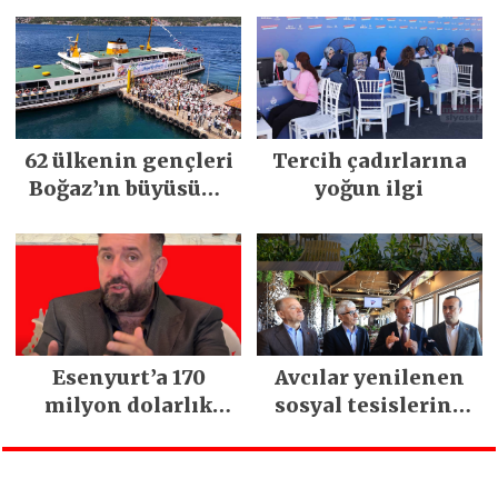
Mimarsinan’daki
5 bin esnaf ziyaret
heyelan sonrası
edildi
kritik uyarı
62 ülkenin gençleri
Tercih çadırlarına
Boğaz’ın büyüsüne
yoğun ilgi
kapıldı
Esenyurt’a 170
Avcılar yenilenen
milyon dolarlık
sosyal tesislerine
yatırım:
kavuştu
İstanbul’un tek
termal oteli olacak