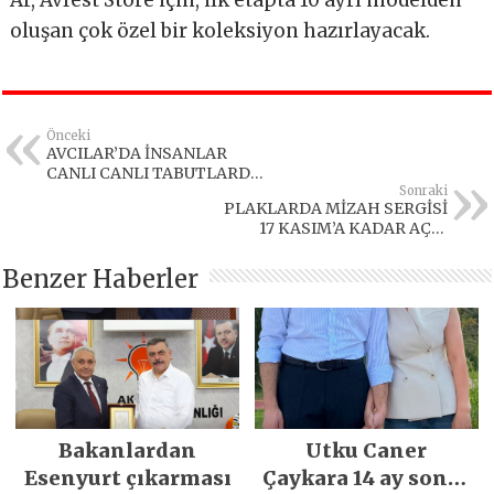
Ar, Avfest Store için, ilk etapta 10 ayrı modelden
oluşan çok özel bir koleksiyon hazırlayacak.
Önceki
AVCILAR’DA İNSANLAR
CANLI CANLI TABUTLARDA
YAŞIYOR
Sonraki
PLAKLARDA MİZAH SERGİSİ
17 KASIM’A KADAR AÇIK
KALACAK
Benzer Haberler
Bakanlardan
Utku Caner
Esenyurt çıkarması
Çaykara 14 ay sonra