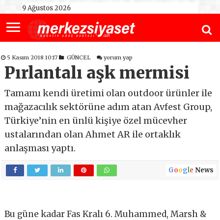
9 Ağustos 2026
5 Kasım 2018 10:17
GÜNCEL
yorum yap
Pırlantalı aşk mermisi
Tamamı kendi üretimi olan outdoor ürünler ile
mağazacılık sektörüne adım atan Avfest Group,
Türkiye’nin en ünlü kişiye özel mücevher
ustalarından olan Ahmet AR ile ortaklık
anlaşması yaptı.
G
o
o
g
l
e
News
Bu güne kadar Fas Kralı 6. Muhammed, Marsh &