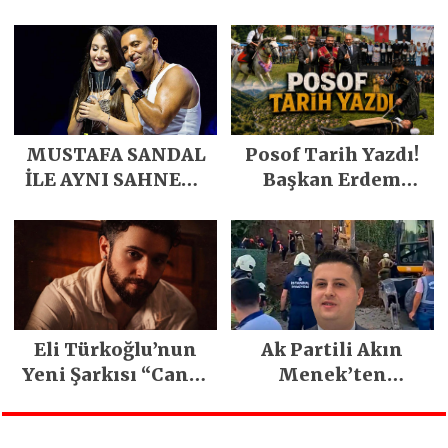
özgürlüğüne
kavuştu
MUSTAFA SANDAL
Posof Tarih Yazdı!
İLE AYNI SAHNEDE
Başkan Erdem
PARLADI
Demirci’nin Büyük
Emeğiyle Son
Yılların En Büyük
Festivali
Gerçekleşti
Eli Türkoğlu’nun
Ak Partili Akın
Yeni Şarkısı “Canın
Menek’ten
Sağ Olsun” Büyük
Mimarsinan’daki
İlgi Gördü!..
heyelan sonrası