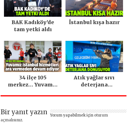
BAK Kadıköy’de
İstanbul kışa hazır
tam yetki aldı
34 ilçe 105
Atık yağlar sıvı
merkez… Yuvamız
deterjana
İstanbul hizmetleri
dönüşüyor
ara vermeden
devam ediyor
Bir yanıt yazın
Yorum yapabilmek için
oturum
açmalısınız
.