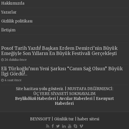
Hakkımızda
Yazarlar
Gizlilik politikası
İletişim
Posof Tarih Yazdı! Başkan Erdem Demirci’nin Büyük
Emeğiyle Son Yılların En Büyük Festivali Gerçekleşti
26 dakika önce
Eli Türkoğlu’nun Yeni Şarkısı “Canın Sağ Olsun” Büyük
İlgi Gördü!..
4 saat önce
Site haritası
yolu gösterir. |
MUSTAFA DEĞİRMENCİ:
ÜÇ YERE SİYASETİ SOKMAYALIM
Beylikdüzü Haberleri
|
Avcılar Haberleri
|
Esenyurt
Haberleri
BEYNSOFT
|
Günlük tur
|
haber sitesi