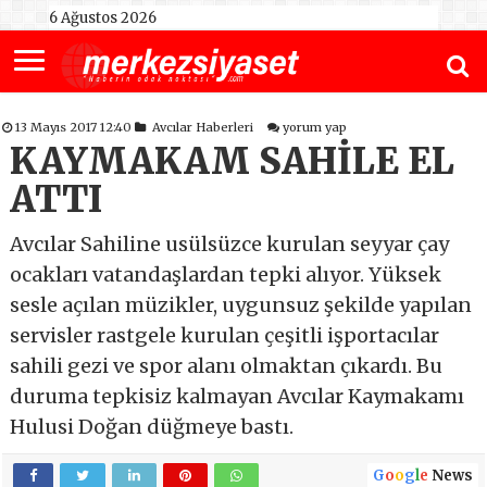
6 Ağustos 2026
13 Mayıs 2017 12:40
Avcılar Haberleri
yorum yap
KAYMAKAM SAHİLE EL
ATTI
Avcılar Sahiline usülsüzce kurulan seyyar çay
ocakları vatandaşlardan tepki alıyor. Yüksek
sesle açılan müzikler, uygunsuz şekilde yapılan
servisler rastgele kurulan çeşitli işportacılar
sahili gezi ve spor alanı olmaktan çıkardı. Bu
duruma tepkisiz kalmayan Avcılar Kaymakamı
Hulusi Doğan düğmeye bastı.
G
o
o
g
l
e
News