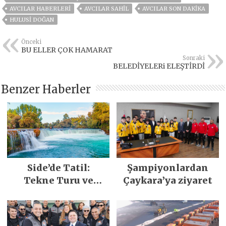
AVCILAR HABERLERI
AVCILAR SAHIL
AVCILAR SON DAKIKA
HULUSI DOĞAN
Önceki
BU ELLER ÇOK HAMARAT
Sonraki
BELEDİYELERi ELEŞTİRDİ
Benzer Haberler
Side’de Tatil:
Şampiyonlardan
Tekne Turu ve
Çaykara’ya ziyaret
Keşfedilecek Yerler