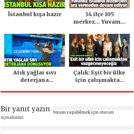
İstanbul kışa hazır
34 ilçe 105
merkez… Yuvamız
İstanbul hizmetleri
ara vermeden
devam ediyor
Atık yağlar sıvı
Çalık: Eşit bir ülke
deterjana
için çalışmaktan
dönüşüyor
vazgeçmeyeceğiz
Bir yanıt yazın
Yorum yapabilmek için
oturum
açmalısınız
.