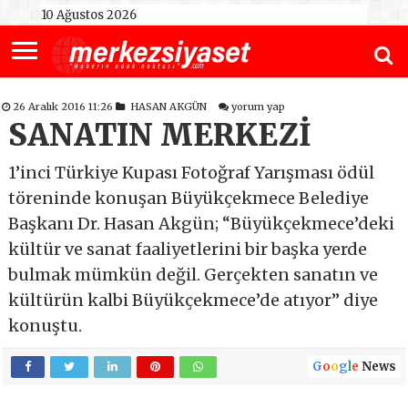
10 Ağustos 2026
26 Aralık 2016 11:26
HASAN AKGÜN
yorum yap
SANATIN MERKEZİ
1’inci Türkiye Kupası Fotoğraf Yarışması ödül
töreninde konuşan Büyükçekmece Belediye
Başkanı Dr. Hasan Akgün; “Büyükçekmece’deki
kültür ve sanat faaliyetlerini bir başka yerde
bulmak mümkün değil. Gerçekten sanatın ve
kültürün kalbi Büyükçekmece’de atıyor” diye
konuştu.
G
o
o
g
l
e
News