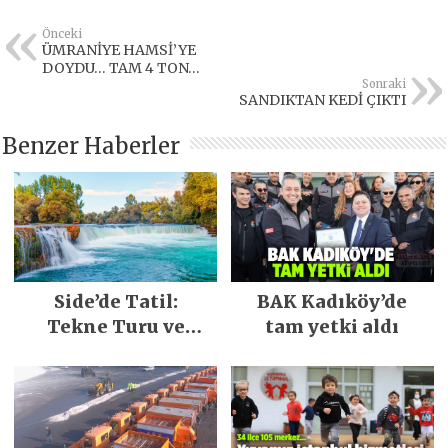
Önceki
ÜMRANİYE HAMSİ’YE
DOYDU… TAM 4 TON…
Sonraki
SANDIKTAN KEDİ ÇIKTI
Benzer Haberler
Side’de Tatil:
BAK Kadıköy’de
Tekne Turu ve
tam yetki aldı
Keşfedilecek Yerler