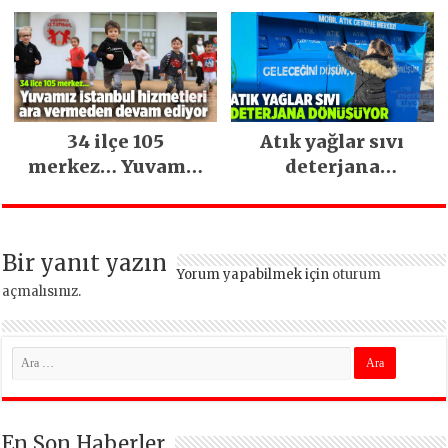
34 ilçe 105
Atık yağlar sıvı
merkez… Yuvamız
deterjana
İstanbul hizmetleri
dönüşüyor
ara vermeden
devam ediyor
Bir yanıt yazın
Yorum yapabilmek için
oturum
açmalısınız
.
En Son Haberler