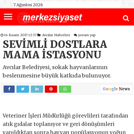
7 Ağustos 2026
16 Kasım 2017 12:37
Avcılar Haberleri
yorum yap
SEVİMLİ DOSTLARA
MAMA İSTASYONU
Avcılar Belediyesi, sokak hayvanlarının
beslenmesine büyük katkıda bulunuyor.
G
o
o
g
l
e
News
Veteriner İşleri Müdürlüğü görevlileri tarafından
atık gıdalar toplanıyor ve geri dönüşümleri
yapıldıktan sonra hayvan popülasyonun yoğun