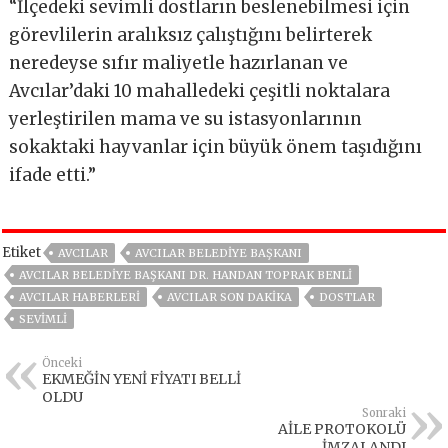
“İlçedeki sevimli dostların beslenebilmesi için
görevlilerin aralıksız çalıştığını belirterek
neredeyse sıfır maliyetle hazırlanan ve
Avcılar’daki 10 mahalledeki çeşitli noktalara
yerleştirilen mama ve su istasyonlarının
sokaktaki hayvanlar için büyük önem taşıdığını
ifade etti.”
Etiket
AVCILAR
AVCILAR BELEDIYE BAŞKANI
AVCILAR BELEDIYE BAŞKANI DR. HANDAN TOPRAK BENLI
AVCILAR HABERLERI
AVCILAR SON DAKIKA
DOSTLAR
SEVIMLI
Önceki
EKMEĞİN YENİ FİYATI BELLİ
OLDU
Sonraki
AİLE PROTOKOLÜ
İMZALANDI