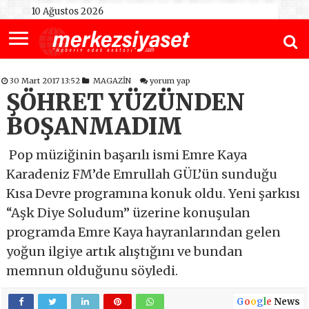
10 Ağustos 2026
30 Mart 2017 13:52
MAGAZİN
yorum yap
ŞÖHRET YÜZÜNDEN
BOŞANMADIM
Pop müziğinin başarılı ismi Emre Kaya
Karadeniz FM’de Emrullah GÜL’ün sunduğu
Kısa Devre programına konuk oldu. Yeni şarkısı
“Aşk Diye Soludum” üzerine konuşulan
programda Emre Kaya hayranlarından gelen
yoğun ilgiye artık alıştığını ve bundan
memnun olduğunu söyledi.
G
o
o
g
l
e
News