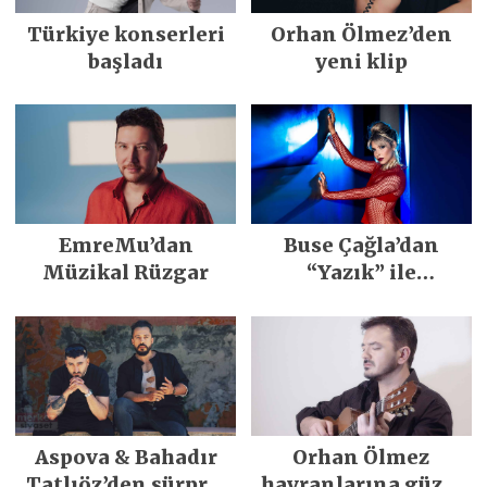
Türkiye konserleri
Orhan Ölmez’den
başladı
yeni klip
EmreMu’dan
Buse Çağla’dan
Müzikal Rüzgar
“Yazık” ile
merhaba
Aspova & Bahadır
Orhan Ölmez
Tatlıöz’den sürpriz
hayranlarına güzel