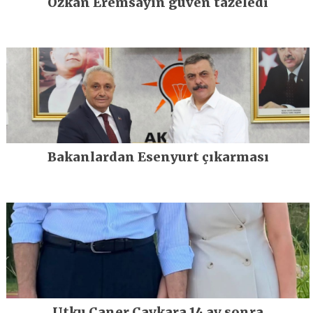
Özkan Eremsayın güven tazeledi
Bakanlardan Esenyurt çıkarması
Utku Caner Çaykara 14 ay sonra