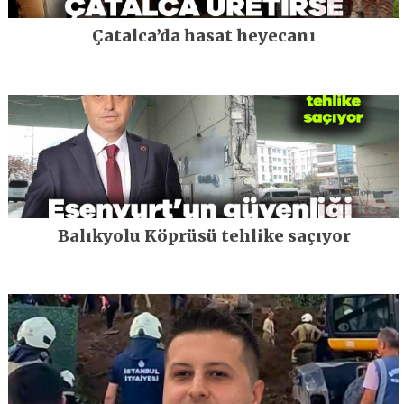
Çatalca’da hasat heyecanı
Balıkyolu Köprüsü tehlike saçıyor