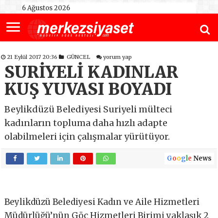
6 Ağustos 2026
21 Eylül 2017 20:36
GÜNCEL
yorum yap
SURİYELİ KADINLAR
KUŞ YUVASI BOYADI
Beylikdüzü Belediyesi Suriyeli mülteci
kadınların topluma daha hızlı adapte
olabilmeleri için çalışmalar yürütüyor.
G
o
o
g
l
e
News
Beylikdüzü Belediyesi Kadın ve Aile Hizmetleri
Müdürlüğü’nün Göç Hizmetleri Birimi yaklaşık 2