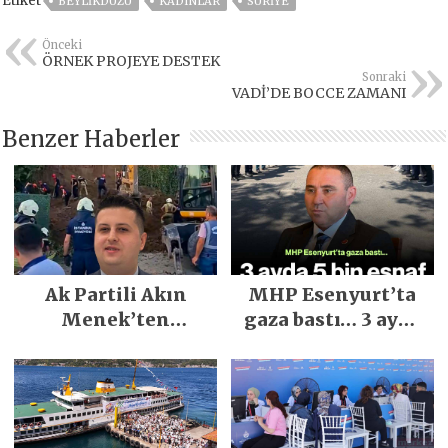
Etiket
BEYLIKDÜZÜ
KADINLAR
SURIYE
Önceki
ÖRNEK PROJEYE DESTEK
Sonraki
VADİ’DE BOCCE ZAMANI
Benzer Haberler
Ak Partili Akın
MHP Esenyurt’ta
Menek’ten
gaza bastı… 3 ayda
Mimarsinan’daki
5 bin esnaf ziyaret
heyelan sonrası
edildi
kritik uyarı