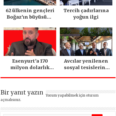
62 ülkenin gençleri
Tercih çadırlarına
Boğaz’ın büyüsüne
yoğun ilgi
kapıldı
Esenyurt’a 170
Avcılar yenilenen
milyon dolarlık
sosyal tesislerine
yatırım:
kavuştu
İstanbul’un tek
termal oteli olacak
Bir yanıt yazın
Yorum yapabilmek için
oturum
açmalısınız
.