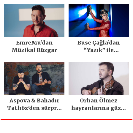
EmreMu’dan
Buse Çağla’dan
Müzikal Rüzgar
“Yazık” ile
merhaba
Aspova & Bahadır
Orhan Ölmez
Tatlıöz’den sürpriz
hayranlarına güzel
düet
haber