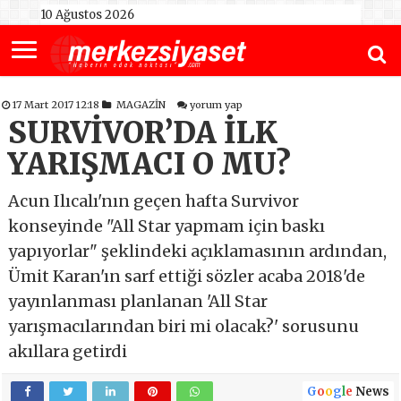
10 Ağustos 2026
17 Mart 2017 12:18
MAGAZİN
yorum yap
SURVİVOR’DA İLK
YARIŞMACI O MU?
Acun Ilıcalı'nın geçen hafta Survivor
konseyinde "All Star yapmam için baskı
yapıyorlar" şeklindeki açıklamasının ardından,
Ümit Karan'ın sarf ettiği sözler acaba 2018'de
yayınlanması planlanan 'All Star
yarışmacılarından biri mi olacak?' sorusunu
akıllara getirdi
G
o
o
g
l
e
News