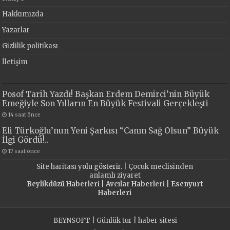
Hakkımızda
Yazarlar
Gizlilik politikası
İletişim
Posof Tarih Yazdı! Başkan Erdem Demirci’nin Büyük
Emeğiyle Son Yılların En Büyük Festivali Gerçekleşti
14 saat önce
Eli Türkoğlu’nun Yeni Şarkısı “Canın Sağ Olsun” Büyük
İlgi Gördü!..
17 saat önce
Site haritası
yolu gösterir. |
Çocuk meclisinden
anlamlı ziyaret
Beylikdüzü Haberleri
|
Avcılar Haberleri
|
Esenyurt
Haberleri
BEYNSOFT
|
Günlük tur
|
haber sitesi