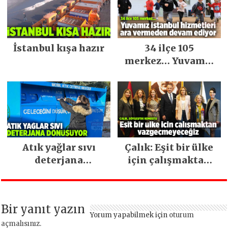
İstanbul kışa hazır
34 ilçe 105
merkez… Yuvamız
İstanbul hizmetleri
ara vermeden
devam ediyor
Atık yağlar sıvı
Çalık: Eşit bir ülke
deterjana
için çalışmaktan
dönüşüyor
vazgeçmeyeceğiz
Bir yanıt yazın
Yorum yapabilmek için
oturum
açmalısınız
.