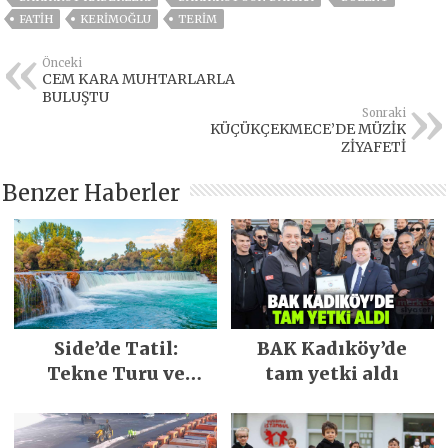
FATIH
KERIMOĞLU
TERİM
Önceki
CEM KARA MUHTARLARLA
BULUŞTU
Sonraki
KÜÇÜKÇEKMECE’DE MÜZİK
ZİYAFETİ
Benzer Haberler
Side’de Tatil:
BAK Kadıköy’de
Tekne Turu ve
tam yetki aldı
Keşfedilecek Yerler