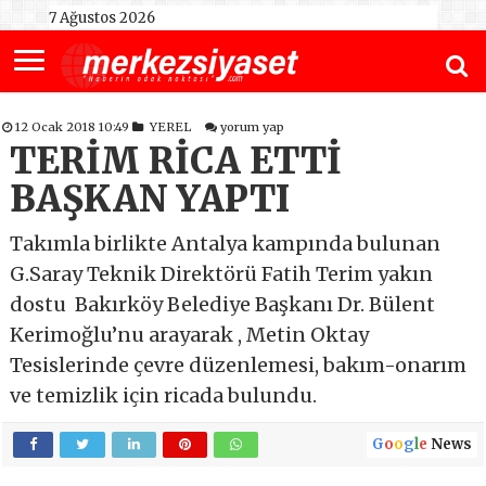
7 Ağustos 2026
12 Ocak 2018 10:49
YEREL
yorum yap
TERİM RİCA ETTİ
BAŞKAN YAPTI
Takımla birlikte Antalya kampında bulunan
G.Saray Teknik Direktörü Fatih Terim yakın
dostu Bakırköy Belediye Başkanı Dr. Bülent
Kerimoğlu’nu arayarak , Metin Oktay
Tesislerinde çevre düzenlemesi, bakım-onarım
ve temizlik için ricada bulundu.
G
o
o
g
l
e
News