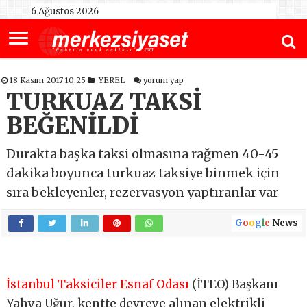
6 Ağustos 2026
18 Kasım 2017 10:25
YEREL
yorum yap
TURKUAZ TAKSİ
BEĞENİLDİ
Durakta başka taksi olmasına rağmen 40-45
dakika boyunca turkuaz taksiye binmek için
sıra bekleyenler, rezervasyon yaptıranlar var
G
o
o
g
l
e
News
İstanbul Taksiciler Esnaf Odası
(İTEO) Başkanı
Yahya Uğur, kentte devreye alınan elektrikli