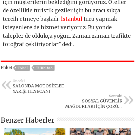
için müşterilerin beklediğini görüyoruz. Oteller
de özellikle turistik geziler için bu aracı sıkça
tercih etmeye başladı.
İstanbul
turu yapmak
isteyenlere de hizmet veriyoruz. Bu yönde
talepler de oldukça yoğun. Zaman zaman trafikte
fotoğraf çektiriyorlar” dedi.
Etiket
TAKSİ
TURKUAZ
Önceki
SALONDA MOTOSİKLET
YARIŞI HEYECANI
Sonraki
SOSYAL GÜVENLİK
MAĞDURLARI İÇİN ÇÖZÜM
ÜRETEBİLMELİYİZ
Benzer Haberler