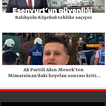
Balıkyolu Köprüsü tehlike saçıyor
Ak Partili Akın Menek’ten
Mimarsinan’daki heyelan sonrası kritik
uyarı