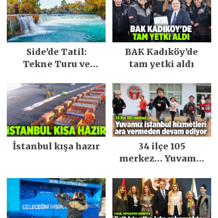
Side’de Tatil:
BAK Kadıköy’de
Tekne Turu ve
tam yetki aldı
Keşfedilecek Yerler
İstanbul kışa hazır
34 ilçe 105
merkez… Yuvamız
İstanbul hizmetleri
ara vermeden
devam ediyor