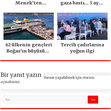
Menek’ten
gaza bastı… 3 ayda
Mimarsinan’daki
5 bin esnaf ziyaret
heyelan sonrası
edildi
kritik uyarı
62 ülkenin gençleri
Tercih çadırlarına
Boğaz’ın büyüsüne
yoğun ilgi
kapıldı
Bir yanıt yazın
Yorum yapabilmek için
oturum
açmalısınız
.