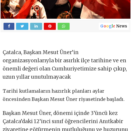
G
o
o
g
l
e
News
Çatalca, Başkan Mesut Üner’in
organizasyonlarıyla bir asırlık ilçe tarihine ve en
önemli değeri olan Cumhuriyetimize sahip çıkıp,
uzun yıllar unutulmayacak
Tarihi kutlamaların hazırlık planları aylar
öncesinden Başkan Mesut Üner riyasetinde başladı.
Başkan Mesut Üner, dönemi içinde 3’üncü kez
Çatalca’daki 12’inci sınıf öğrencilerini Anıtkabir
ziyaretine götürmenin mutluluğunu ve huzurunu