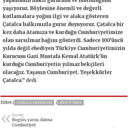
yaşamanın haklı gururunu ve mutluluğunu
yaşıyoruz. Böylesine önemli ve değerli
kutlamalara yoğun ilgi ve alaka gösteren
Çatalca halkımızla gurur duyuyoruz. Çatalca bir
kez daha Atamıza ve kurduğu Cumhuriyetimize
olan sarsılmaz bağını gösterdi. Sadece 100’üncü
yılda değil ebediyen Türkiye Cumhuriyetimizin
Kurucusu Gazi Mustafa Kemal Atatürk’ün
kurduğu Cumhuriyetin yılmaz bekçileri
olacağız. Yaşasın Cumhuriyet. Teşekkürler
Çatalca.’’
dedi.
Etiket
ÇATALCA HABERLERI
MESUT ÜNER
Önceki
Bugün, yarın, daima
Cumhuriyet