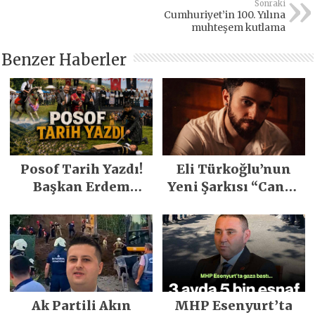
Sonraki
Cumhuriyet’in 100. Yılına
muhteşem kutlama
Benzer Haberler
Posof Tarih Yazdı!
Eli Türkoğlu’nun
Başkan Erdem
Yeni Şarkısı “Canın
Demirci’nin Büyük
Sağ Olsun” Büyük
Emeğiyle Son
İlgi Gördü!..
Yılların En Büyük
Festivali
Gerçekleşti
Ak Partili Akın
MHP Esenyurt’ta