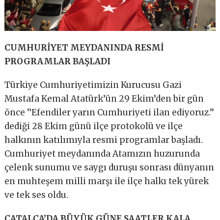
CUMHURİYET MEYDANINDA RESMİ
PROGRAMLAR BAŞLADI
Türkiye Cumhuriyetimizin Kurucusu Gazi
Mustafa Kemal Atatürk’ün 29 Ekim’den bir gün
önce ‘’Efendiler yarın Cumhuriyeti ilan ediyoruz.’’
dediği 28 Ekim günü ilçe protokolü ve ilçe
halkının katılımıyla resmi programlar başladı.
Cumhuriyet meydanında Atamızın huzurunda
çelenk sunumu ve saygı duruşu sonrası dünyanın
en muhteşem milli marşı ile ilçe halkı tek yürek
ve tek ses oldu.
ÇATALCA’DA BÜYÜK GÜNE SAATLER KALA