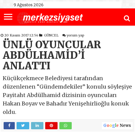
9 Ağustos 2026
20 Kasım 2017 12:56
GÜNCEL
yorum yap
ÜNLÜ OYUNCULAR
ABDÜLHAMİD’İ
ANLATTI
Küçükçekmece Belediyesi tarafından
düzenlenen “Gündemdekiler” konulu söyleşiye
Payitaht Abdülhamid dizisinin oyuncuları
Hakan Boyav ve Bahadır Yenişehirlioğlu konuk
oldu.
G
o
o
g
l
e
News