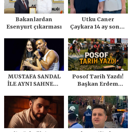
Bakanlardan
Utku Caner
Esenyurt çıkarması
Çaykara 14 ay sonra
özgürlüğüne
kavuştu
MUSTAFA SANDAL
Posof Tarih Yazdı!
İLE AYNI SAHNEDE
Başkan Erdem
PARLADI
Demirci’nin Büyük
Emeğiyle Son
Yılların En Büyük
Festivali
Gerçekleşti