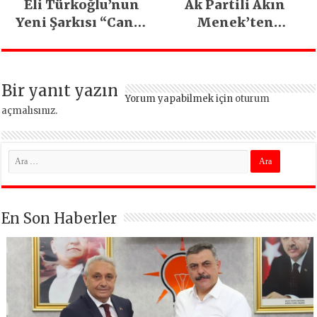
Eli Türkoğlu’nun
Ak Partili Akın
Yeni Şarkısı “Canın
Menek’ten
Sağ Olsun” Büyük
Mimarsinan’daki
İlgi Gördü!..
heyelan sonrası
kritik uyarı
Bir yanıt yazın
Yorum yapabilmek için
oturum
açmalısınız
.
En Son Haberler