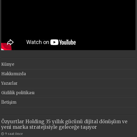
Künye
Hakkımızda
Yazarlar
Gizlilik politikası
İletişim
Özyurtlar Holding 35 yıllık gücünü dijital dönüşüm ve
yeni marka stratejisiyle geleceğe taşıyor
9 saat önce