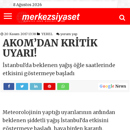
8 Ağustos 2026
20 Kasım 2017 13:38
YEREL
yorum yap
AKOM’DAN KRİTİK
UYARI!
İstanbul'da beklenen yağış öğle saatlerinde
etkisini göstermeye başladı
G
o
o
g
l
e
News
Meteorolojinin yaptığı uyarılarının ardından
beklenen şiddetli yağış İstanbul’da etkisini
göstermeye başladı, hava birden karardı.