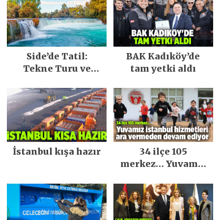
Side’de Tatil:
BAK Kadıköy’de
Tekne Turu ve
tam yetki aldı
Keşfedilecek Yerler
İstanbul kışa hazır
34 ilçe 105
merkez… Yuvamız
İstanbul hizmetleri
ara vermeden
devam ediyor