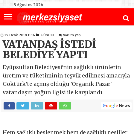
8 Ağustos 2026
29 Ocak 2018 11:16
GÜNCEL
yorum yap
VATANDAŞ İSTEDİ
BELEDİYE YAPTI
Eyüpsultan Belediyesi'nin sağlıklı ürünlerin
üretim ve tüketiminin teşvik edilmesi amacıyla
Göktürk'te açmış olduğu 'Organik Pazar'
vatandaşın yoğun ilgisi ile karşılandı.
G
o
o
g
l
e
News
Hem sağlıklı beslenmek hem de sağlıklı nesiller