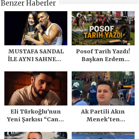
Benzer Haberler
MUSTAFA SANDAL
Posof Tarih Yazdı!
İLE AYNI SAHNEDE
Başkan Erdem
PARLADI
Demirci’nin Büyük
Emeğiyle Son
Yılların En Büyük
Festivali
Gerçekleşti
Eli Türkoğlu’nun
Ak Partili Akın
Yeni Şarkısı “Canın
Menek’ten
Sağ Olsun” Büyük
Mimarsinan’daki
İlgi Gördü!..
heyelan sonrası