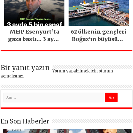
kritik uyarı
MHP Esenyurt’ta
62 ülkenin gençleri
gaza bastı… 3 ayda
Boğaz’ın büyüsüne
5 bin esnaf ziyaret
kapıldı
edildi
Bir yanıt yazın
Yorum yapabilmek için
oturum
açmalısınız
.
En Son Haberler