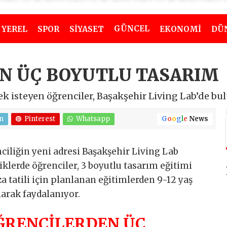
GÜNCEL
YEREL
SPOR
SİYASET
EKONOMİ
DÜ
N ÜÇ BOYUTLU TASARIM
k isteyen öğrenciler, Başakşehir Living Lab’de bul
n
Pinterest
Whatsapp
G
o
o
g
l
e
News
ciliğin yeni adresi Başakşehir Living Lab
klerde öğrenciler, 3 boyutlu tasarım eğitimi
 tatili için planlanan eğitimlerden 9-12 yaş
larak faydalanıyor.
ĞRENCİLERDEN ÜÇ