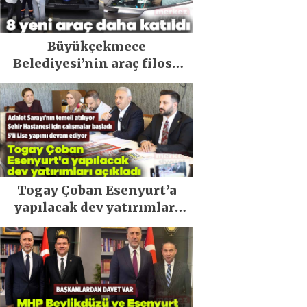
Büyükçekmece
Belediyesi’nin araç filosu
güçlendi
Togay Çoban Esenyurt’a
yapılacak dev yatırımları
açıkladı