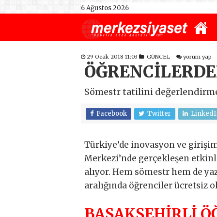
6 Ağustos 2026
29 Ocak 2018 11:03
GÜNCEL
yorum yap
ÖĞRENCİLERDE
Sömestr tatilini değerlendirme
Facebook
Twitter
LinkedI
Türkiye’de inovasyon ve girişim
Merkezi’nde gerçekleşen etkinli
alıyor. Hem sömestr hem de yaza
aralığında öğrenciler ücretsiz o
BAŞAKŞEHİRLİ Ö