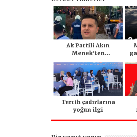
Ak Partili Akın
M
Menek’ten
ga
Mimarsinan’daki
heyelan sonrası
kritik uyarı
Tercih çadırlarına
yoğun ilgi
ya