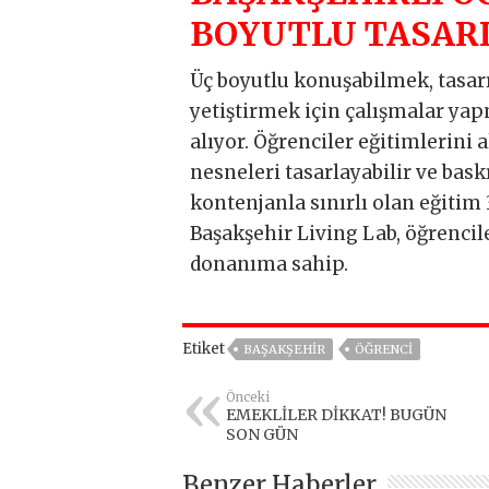
BOYUTLU TASAR
Üç boyutlu konuşabilmek, tasar
yetiştirmek için çalışmalar ya
alıyor. Öğrenciler eğitimlerini 
nesneleri tasarlayabilir ve baskıs
kontenjanla sınırlı olan eğitim
Başakşehir Living Lab, öğrencile
donanıma sahip.
Etiket
BAŞAKŞEHIR
ÖĞRENCI
Önceki
EMEKLİLER DİKKAT! BUGÜN
SON GÜN
Benzer Haberler