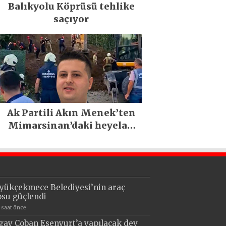
Balıkyolu Köprüsü tehlike
saçıyor
Ak Partili Akın Menek’ten
Mimarsinan’daki heyelan
sonrası kritik uyarı
yükçekmece Belediyesi’nin araç
losu güçlendi
7 saat önce
gay Çoban Esenyurt’a yapılacak dev