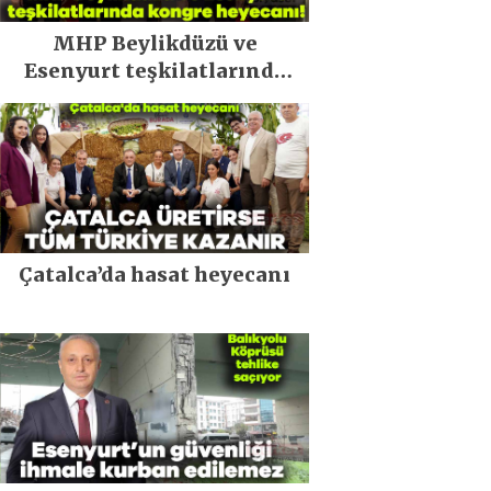
MHP Beylikdüzü ve
Esenyurt teşkilatlarında
kongre heyecanı!
Çatalca’da hasat heyecanı