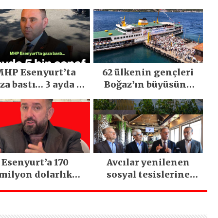
HP Esenyurt’ta
62 ülkenin gençleri
za bastı… 3 ayda 5
Boğaz’ın büyüsüne
bin esnaf ziyaret
kapıldı
edildi
Esenyurt’a 170
Avcılar yenilenen
milyon dolarlık
sosyal tesislerine
tırım: İstanbul’un
kavuştu
tek termal oteli
olacak