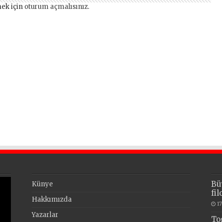
ek için
oturum açmalısınız
.
Bü
Künye
fi
Hakkımızda
1
Yazarlar
To