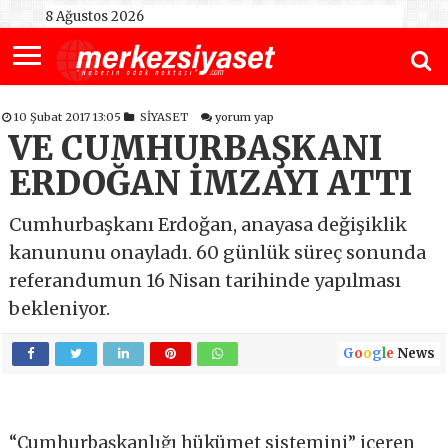
8 Ağustos 2026
10 Şubat 2017 13:05
SİYASET
yorum yap
VE CUMHURBAŞKANI
ERDOĞAN İMZAYI ATTI
Cumhurbaşkanı Erdoğan, anayasa değişiklik
kanununu onayladı. 60 günlük süreç sonunda
referandumun 16 Nisan tarihinde yapılması
bekleniyor.
G
o
o
g
l
e
News
“Cumhurbaşkanlığı hükümet sistemini” içeren