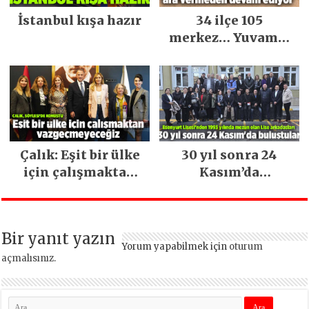
İstanbul kışa hazır
34 ilçe 105
merkez… Yuvamız
İstanbul hizmetleri
ara vermeden
devam ediyor
Çalık: Eşit bir ülke
30 yıl sonra 24
için çalışmaktan
Kasım’da
vazgeçmeyeceğiz
buluştular
Bir yanıt yazın
Yorum yapabilmek için
oturum
açmalısınız
.