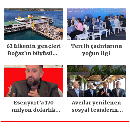
Mimarsinan’daki
5 bin esnaf ziyaret
heyelan sonrası
edildi
kritik uyarı
62 ülkenin gençleri
Tercih çadırlarına
Boğaz’ın büyüsüne
yoğun ilgi
kapıldı
Esenyurt’a 170
Avcılar yenilenen
milyon dolarlık
sosyal tesislerine
yatırım:
kavuştu
İstanbul’un tek