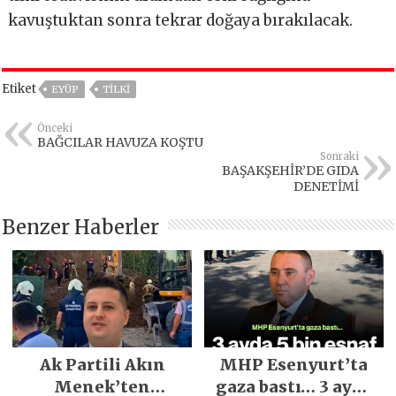
kavuştuktan sonra tekrar doğaya bırakılacak.
Etiket
EYÜP
TİLKİ
Önceki
BAĞCILAR HAVUZA KOŞTU
Sonraki
BAŞAKŞEHİR’DE GIDA
DENETİMİ
Benzer Haberler
Ak Partili Akın
MHP Esenyurt’ta
Menek’ten
gaza bastı… 3 ayda