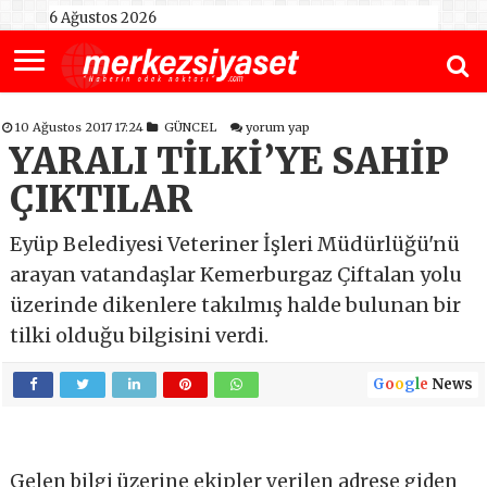
6 Ağustos 2026
10 Ağustos 2017 17:24
GÜNCEL
yorum yap
YARALI TİLKİ’YE SAHİP
ÇIKTILAR
Eyüp Belediyesi Veteriner İşleri Müdürlüğü'nü
arayan vatandaşlar Kemerburgaz Çiftalan yolu
üzerinde dikenlere takılmış halde bulunan bir
tilki olduğu bilgisini verdi.
G
o
o
g
l
e
News
Gelen bilgi üzerine ekipler verilen adrese giden