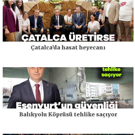
Çatalca’da hasat heyecanı
Balıkyolu Köprüsü tehlike saçıyor