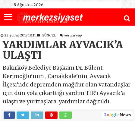
8 Ağustos 2026
22 Şubat 2017 10:11
GÜNCEL
yorum yap
YARDIMLAR AYVACIK’A
ULAŞTI
Bakırköy Belediye Başkanı Dr. Bülent
Kerimoğlu’nun , Çanakkale’nin Ayvacık
İlçesi’nde depremden mağdur olan vatandaşlar
için dün yola çıkarttığı yardım TIR’ı Ayvacık’a
ulaştı ve yurttaşlara yardımlar dağıtıldı.
G
o
o
g
l
e
News