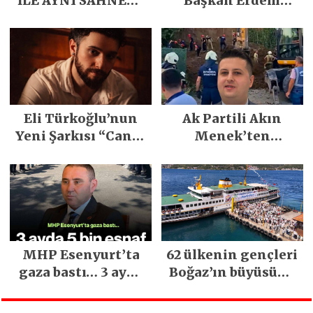
İLE AYNI SAHNEDE
Başkan Erdem
PARLADI
Demirci’nin Büyük
Emeğiyle Son
Yılların En Büyük
Festivali
Gerçekleşti
Eli Türkoğlu’nun
Ak Partili Akın
Yeni Şarkısı “Canın
Menek’ten
Sağ Olsun” Büyük
Mimarsinan’daki
İlgi Gördü!..
heyelan sonrası
kritik uyarı
MHP Esenyurt’ta
62 ülkenin gençleri
gaza bastı… 3 ayda
Boğaz’ın büyüsüne
5 bin esnaf ziyaret
kapıldı
edildi