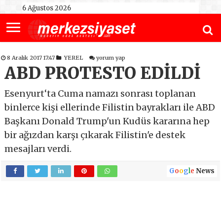
6 Ağustos 2026
8 Aralık 2017 17:47
YEREL
yorum yap
ABD PROTESTO EDİLDİ
Esenyurt‘ta Cuma namazı sonrası toplanan
binlerce kişi ellerinde Filistin bayrakları ile ABD
Başkanı Donald Trump'un Kudüs kararına hep
bir ağızdan karşı çıkarak Filistin'e destek
mesajları verdi.
G
o
o
g
l
e
News