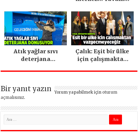
İstanbul hizmetleri
ara vermeden
devam ediyor
Atık yağlar sıvı
Çalık: Eşit bir ülke
deterjana
için çalışmaktan
dönüşüyor
vazgeçmeyeceğiz
Bir yanıt yazın
Yorum yapabilmek için
oturum
açmalısınız
.