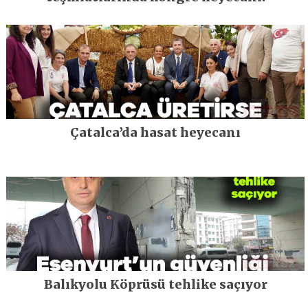
Çatalca’da hasat heyecanı
Balıkyolu Köprüsü tehlike saçıyor