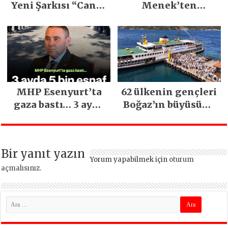
Yeni Şarkısı “Canın
Menek’ten
Sağ Olsun” Büyük
Mimarsinan’daki
İlgi Gördü!..
heyelan sonrası
kritik uyarı
MHP Esenyurt’ta
62 ülkenin gençleri
gaza bastı… 3 ayda
Boğaz’ın büyüsüne
5 bin esnaf ziyaret
kapıldı
edildi
Bir yanıt yazın
Yorum yapabilmek için
oturum
açmalısınız
.