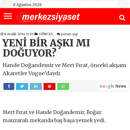
8 Ağustos 2026
8 Aralık 2016 11:01
GÜNCEL
yorum yap
YENİ BİR AŞKI MI
DOĞUYOR?
Hande Doğandemir ve Mert Fırat, önceki akşam
Akaretler Vogue’daydı
G
o
o
g
l
e
News
Mert Fırat ve Hande Doğandemir, Boğaz
manzaralı mekanda baş başa yemek yedi.