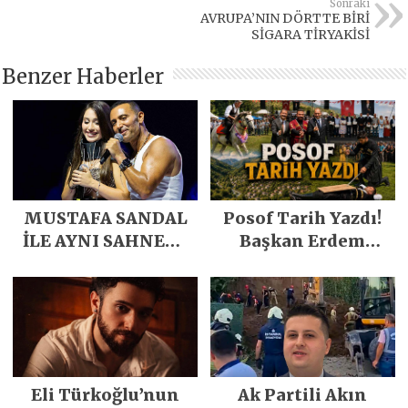
Sonraki
AVRUPA’NIN DÖRTTE BİRİ
SİGARA TİRYAKİSİ
Benzer Haberler
MUSTAFA SANDAL
Posof Tarih Yazdı!
İLE AYNI SAHNEDE
Başkan Erdem
PARLADI
Demirci’nin Büyük
Emeğiyle Son
Yılların En Büyük
Festivali
Gerçekleşti
Eli Türkoğlu’nun
Ak Partili Akın