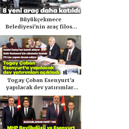
Büyükçekmece
Belediyesi’nin araç filosu
güçlendi
Togay Çoban Esenyurt’a
yapılacak dev yatırımları
açıkladı