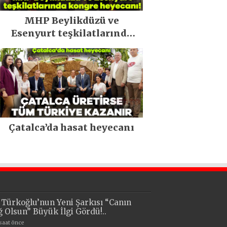
MHP Beylikdüzü ve
Esenyurt teşkilatlarında
kongre heyecanı!
Çatalca’da hasat heyecanı
i Türkoğlu’nun Yeni Şarkısı “Canın
ğ Olsun” Büyük İlgi Gördü!..
 saat önce