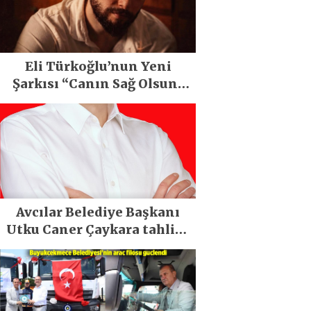
Eli Türkoğlu’nun Yeni
Şarkısı “Canın Sağ Olsun”
Büyük İlgi Gördü!..
Avcılar Belediye Başkanı
Utku Caner Çaykara tahliye
edildi