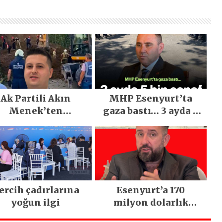
Ak Partili Akın
MHP Esenyurt’ta
Menek’ten
gaza bastı… 3 ayda 5
imarsinan’daki
bin esnaf ziyaret
heyelan sonrası
edildi
kritik uyarı
ercih çadırlarına
Esenyurt’a 170
yoğun ilgi
milyon dolarlık
yatırım: İstanbul’un