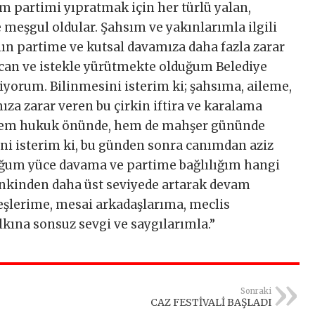
 partimi yıpratmak için her türlü yalan,
e meşgul oldular. Şahsım ve yakınlarımla ilgili
n partime ve kutsal davamıza daha fazla zarar
can ve istekle yürütmekte olduğum Belediye
iyorum. Bilinmesini isterim ki; şahsıma, aileme,
za zarar veren bu çirkin iftira ve karalama
hem hukuk önünde, hem de mahşer gününde
ni isterim ki, bu günden sonra canımdan aziz
uğum yüce davama ve partime bağlılığım hangi
nkinden daha üst seviyede artarak devam
eşlerime, mesai arkadaşlarıma, meclis
lkına sonsuz sevgi ve saygılarımla.”
Sonraki
CAZ FESTİVALİ BAŞLADI