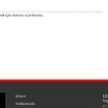
tek termal oteli
olacak
ek için
oturum açmalısınız
.
El
Künye
Sa
Hakkımızda
2