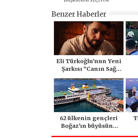
BAŞKANINI SEÇİYOR
Benzer Haberler
Eli Türkoğlu’nun Yeni
Şarkısı “Canın Sağ
Olsun” Büyük İlgi
M
Gördü!..
62 ülkenin gençleri
T
Boğaz’ın büyüsüne
kapıldı