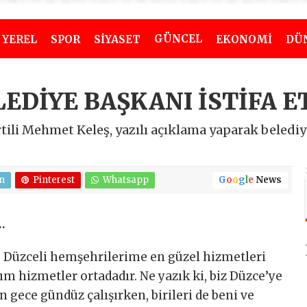
GÜNCEL
YEREL
SPOR
SİYASET
EKONOMİ
DÜ
LEDİYE BAŞKANI İSTİFA E
ili Mehmet Keleş, yazılı açıklama yaparak belediy
n
Pinterest
Whatsapp
G
o
o
g
l
e
News
…
e Düzceli hemşehrilerime en güzel hizmetleri
ım hizmetler ortadadır. Ne yazık ki, biz Düzce’ye
 gece gündüz çalışırken, birileri de beni ve