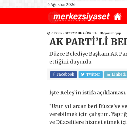
6 Ağustos 2026
2 Ekim 2017 12:14
GÜNCEL
yorum yap
AK PARTİ’Lİ BE
Düzce Belediye Başkanı AK Part
ettiğini duyurdu
Facebook
Twitter
LinkedI
İşte Keleş’in istifa açıklaması
“Uzun yıllardan beri Düzce’ye v
verebilmek için çalıştım. Yaptığ
ve Düzcelilere hizmet etmek için