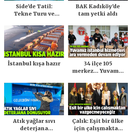
Side’de Tatil:
BAK Kadıköy’de
Tekne Turu ve
tam yetki aldı
Keşfedilecek Yerler
İstanbul kışa hazır
34 ilçe 105
merkez… Yuvamız
İstanbul hizmetleri
ara vermeden
devam ediyor
Atık yağlar sıvı
Çalık: Eşit bir ülke
deterjana
için çalışmaktan