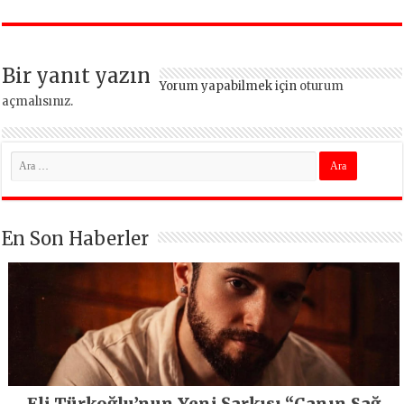
dönüşüyor
vazgeçmeyeceğiz
Bir yanıt yazın
Yorum yapabilmek için
oturum
açmalısınız
.
En Son Haberler
Eli Türkoğlu’nun Yeni Şarkısı “Canın Sağ