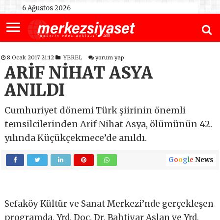
6 Ağustos 2026
8 Ocak 2017 21:12
YEREL
yorum yap
ARİF NİHAT ASYA
ANILDI
Cumhuriyet dönemi Türk şiirinin önemli
temsilcilerinden Arif Nihat Asya, ölümünün 42.
yılında Küçükçekmece’de anıldı.
G
o
o
g
l
e
News
Sefaköy Kültür ve Sanat Merkezi’nde gerçekleşen
programda, Yrd. Doç. Dr. Bahtiyar Aslan ve Yrd.