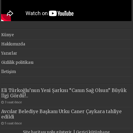
Künye
Hakkımızda
Yazarlar
Gizlilik politikası
İletişim
Eli Türkoğlu’nun Yeni Şarkısı “Canın Sağ Olsun” Büyük
İlgi Gördü!..
3 saat önce
Avcılar Belediye Başkanı Utku Caner Çaykara tahliye
edildi
5 saat önce
Site haritası
yolu gösterir. |
Gezici kütüphane