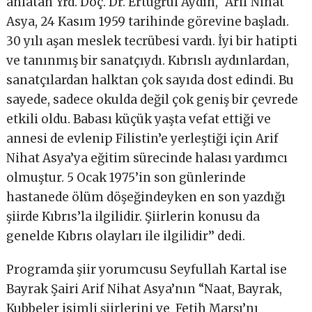
anlatan Yrd. Doç. Dr. Ertuğrul Aydın, “Arif Nihat
Asya, 24 Kasım 1959 tarihinde görevine başladı.
30 yılı aşan meslek tecrübesi vardı. İyi bir hatipti
ve tanınmış bir sanatçıydı. Kıbrıslı aydınlardan,
sanatçılardan halktan çok sayıda dost edindi. Bu
sayede, sadece okulda değil çok geniş bir çevrede
etkili oldu. Babası küçük yaşta vefat ettiği ve
annesi de evlenip Filistin’e yerleştiği için Arif
Nihat Asya’ya eğitim sürecinde halası yardımcı
olmuştur. 5 Ocak 1975’in son günlerinde
hastanede ölüm döşeğindeyken en son yazdığı
şiirde Kıbrıs’la ilgilidir. Şiirlerin konusu da
genelde Kıbrıs olayları ile ilgilidir’’ dedi.
Programda şiir yorumcusu Seyfullah Kartal ise
Bayrak Şairi Arif Nihat Asya’nın “Naat, Bayrak,
Kubbeler isimli şiirlerini ve Fetih Marşı’nı