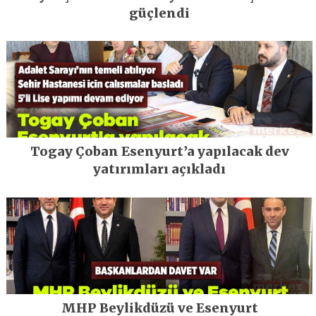
güçlendi
Togay Çoban Esenyurt’a yapılacak dev
yatırımları açıkladı
MHP Beylikdüzü ve Esenyurt