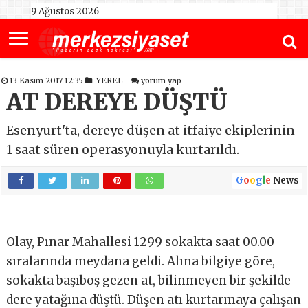
9 Ağustos 2026
13 Kasım 2017 12:35
YEREL
yorum yap
AT DEREYE DÜŞTÜ
Esenyurt'ta, dereye düşen at itfaiye ekiplerinin
1 saat süren operasyonuyla kurtarıldı.
G
o
o
g
l
e
News
Olay, Pınar Mahallesi 1299 sokakta saat 00.00
sıralarında meydana geldi. Alına bilgiye göre,
sokakta başıboş gezen at, bilinmeyen bir şekilde
dere yatağına düştü. Düşen atı kurtarmaya çalışan