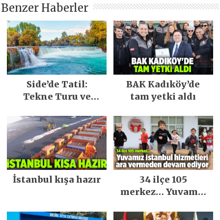
Benzer Haberler
Side’de Tatil:
BAK Kadıköy’de
Tekne Turu ve
tam yetki aldı
Keşfedilecek Yerler
İstanbul kışa hazır
34 ilçe 105
merkez… Yuvamız
İstanbul hizmetleri
ara vermeden