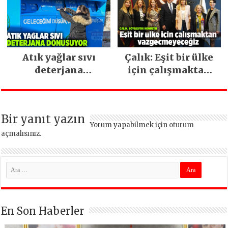
devam ediyor
Atık yağlar sıvı
Çalık: Eşit bir ülke
deterjana
için çalışmaktan
dönüşüyor
vazgeçmeyeceğiz
Bir yanıt yazın
Yorum yapabilmek için
oturum
açmalısınız
.
En Son Haberler