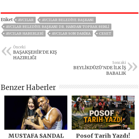
Etiket
AVCILAR
AVCILAR BELEDIYE BAŞKANI
AVCILAR BELEDIYE BAŞKANI DR. HANDAN TOPRAK BENLI
AVCILAR HABERLERI
AVCILAR SON DAKIKA
CESET
Önceki
BAŞAKŞEHİR’DE KIŞ
HAZIRLIĞI
Sonraki
BEYLİKDÜZÜ’NDE İLK İŞ
BABALIK
Benzer Haberler
MUSTAFA SANDAL
Posof Tarih Yazdı!