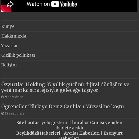
Künye
Hakkımızda
Yazarlar
Gizlilik politikası
İletişim
Özyurtlar Holding 35 yıllık gücünü dijital dönüşüm ve
yeni marka stratejisiyle geleceğe taşıyor
9 saat önce
Öğrenciler Türkiye Deniz Canlıları Müzesi’ne koştu
12 saat önce
Site haritası
yolu gösterir. |
İmrahor Camisi yeniden
ibadete açıldı
Beylikdüzü Haberleri
|
Avcılar Haberleri
|
Esenyurt
Haberleri