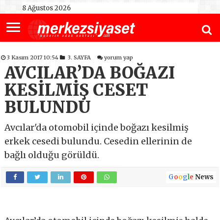
8 Ağustos 2026
3 Kasım 2017 10:54
3. SAYFA
yorum yap
AVCILAR’DA BOĞAZI
KESİLMİŞ CESET
BULUNDU
Avcılar'da otomobil içinde boğazı kesilmiş
erkek cesedi bulundu. Cesedin ellerinin de
bağlı olduğu görüldü.
G
o
o
g
l
e
News