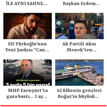
İLE AYNI SAHNEDE
Başkan Erdem
PARLADI
Demirci’nin Büyük
Emeğiyle Son
Yılların En Büyük
Festivali
Gerçekleşti
Eli Türkoğlu’nun
Ak Partili Akın
Yeni Şarkısı “Canın
Menek’ten
Sağ Olsun” Büyük
Mimarsinan’daki
İlgi Gördü!..
heyelan sonrası
kritik uyarı
MHP Esenyurt’ta
62 ülkenin gençleri
gaza bastı… 3 ayda
Boğaz’ın büyüsüne
5 bin esnaf ziyaret
kapıldı