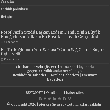
Yazarlar
Gizlilik politikası
İletişim
Posof Tarih Yazdı! Başkan Erdem Demirci’nin Büyük
Emeğiyle Son Yılların En Büyük Festivali Gerçekleşti
8 saat önce
Eli Türkoğlu’nun Yeni Şarkısı “Canın Sağ Olsun” Büyük
İlgi Gördü!..
12 saat önce
Site haritası
yolu gösterir. |
Tuna Nehri kıyısında
geçen 100 yıllık anılar sergileniyor
Beylikdüzü Haberleri
|
Avcılar Haberleri
|
Esenyurt
Haberleri
BEYNSOFT
|
Günlük tur
|
haber sitesi
© Copyright 2026 | Merkez Siyaset - Bütün hakları saklıdır!.