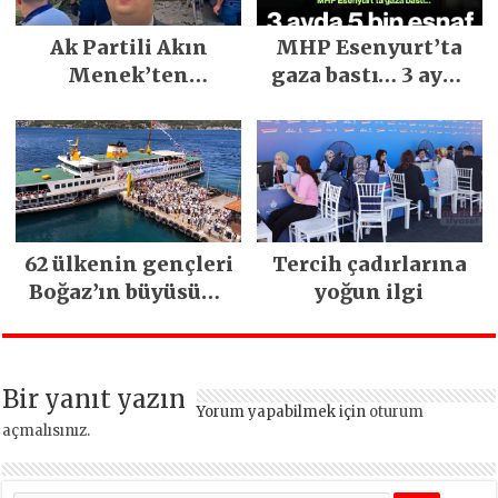
Ak Partili Akın
MHP Esenyurt’ta
Menek’ten
gaza bastı… 3 ayda
Mimarsinan’daki
5 bin esnaf ziyaret
heyelan sonrası
edildi
kritik uyarı
62 ülkenin gençleri
Tercih çadırlarına
Boğaz’ın büyüsüne
yoğun ilgi
kapıldı
Bir yanıt yazın
Yorum yapabilmek için
oturum
açmalısınız
.