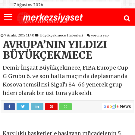
7 Ağustos 2026
7 Aralık 2017 11:40
Büyükçekmece Haberleri
yorum yap
AVRUPA’NIN YILDIZI
BÜYÜKÇEKMECE
Demir İnşaat Büyükçekmece, FIBA Europe Cup
G Grubu 6. ve son hafta maçında deplasmanda
Kosova temsilcisi Sigal’ı 84-66 yenerek grup
lideri olarak bir üst tura yükseldi.
G
o
o
g
l
e
News
Karşılıklı basketlerle başlayan mücadelenin 5.