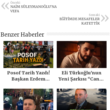
Önceki
NAİM SÜLEYMANOĞLU’NA
VEFA
Sonraki
EĞİTİMDE MESAFELER
KATETTİK
Benzer Haberler
Posof Tarih Yazdı!
Eli Türkoğlu’nun
Başkan Erdem
Yeni Şarkısı “Canın
Demirci’nin Büyük
Sağ Olsun” Büyük
Emeğiyle Son
İlgi Gördü!..
Yılların En Büyük
Festivali
Gerçekleşti