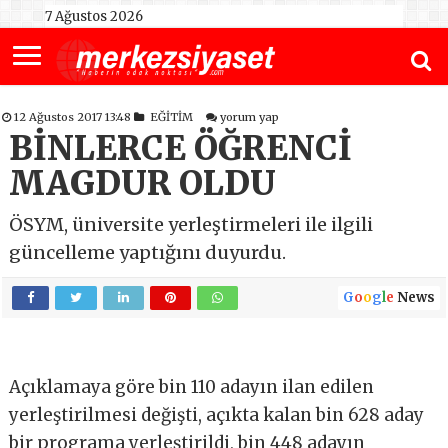
7 Ağustos 2026
12 Ağustos 2017 13:48
EĞİTİM
yorum yap
BİNLERCE ÖĞRENCİ
MAGDUR OLDU
ÖSYM, üniversite yerleştirmeleri ile ilgili
güncelleme yaptığını duyurdu.
G
o
o
g
l
e
News
Açıklamaya göre bin 110 adayın ilan edilen
yerleştirilmesi değişti, açıkta kalan bin 628 aday
bir programa yerleştirildi, bin 448 adayın