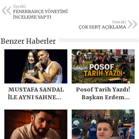
Önceki
FENERBAHÇE YÖNETİMİ
İNCELEME YAPTI
Sonraki
ÇOK SERT AÇIKLAMA
Benzer Haberler
MUSTAFA SANDAL
Posof Tarih Yazdı!
İLE AYNI SAHNEDE
Başkan Erdem
PARLADI
Demirci’nin Büyük
Emeğiyle Son
Yılların En Büyük
Festivali
Gerçekleşti