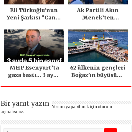
Eli Türkoğlu’nun
Ak Partili Akın
Yeni Şarkısı “Canın
Menek’ten
Sağ Olsun” Büyük
Mimarsinan’daki
İlgi Gördü!..
heyelan sonrası
kritik uyarı
MHP Esenyurt’ta
62 ülkenin gençleri
gaza bastı… 3 ayda
Boğaz’ın büyüsüne
5 bin esnaf ziyaret
kapıldı
edildi
Bir yanıt yazın
Yorum yapabilmek için
oturum
açmalısınız
.