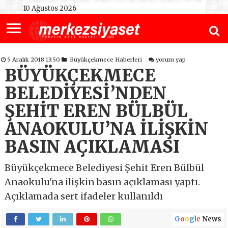
10 Ağustos 2026
5 Aralık 2018 13:50
Büyükçekmece Haberleri
yorum yap
BÜYÜKÇEKMECE
BELEDİYESİ’NDEN
ŞEHİT EREN BÜLBÜL
ANAOKULU’NA İLİŞKİN
BASIN AÇIKLAMASI
Büyükçekmece Belediyesi Şehit Eren Bülbül
Anaokulu'na ilişkin basın açıklaması yaptı.
Açıklamada sert ifadeler kullanıldı
G
o
o
g
l
e
News