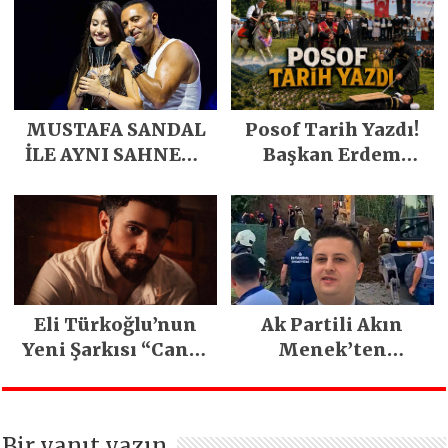
kavuştu
MUSTAFA SANDAL
Posof Tarih Yazdı!
İLE AYNI SAHNEDE
Başkan Erdem
PARLADI
Demirci’nin Büyük
Emeğiyle Son
Yılların En Büyük
Festivali
Gerçekleşti
Eli Türkoğlu’nun
Ak Partili Akın
Yeni Şarkısı “Canın
Menek’ten
Sağ Olsun” Büyük
Mimarsinan’daki
İlgi Gördü!..
heyelan sonrası
kritik uyarı
Bir yanıt yazın