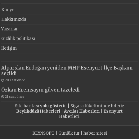
Künye
Hakkımızda
Yazarlar
Gizlilik politikası
İletişim
Alparslan Erdoğan yeniden MHP Esenyurt İlçe Başkanı
seçildi
20 saat önce
Özkan Eremsayın güven tazeledi
21 saat önce
Site haritası
yolu gösterir. |
Sigara tüketiminde lideriz
Beylikdüzü Haberleri
|
Avcılar Haberleri
|
Esenyurt
Haberleri
BEYNSOFT
|
Günlük tur
|
haber sitesi