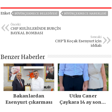
Etiket
BÜYÜKÇEKMECE BELEDIYESI
BÜYÜKÇEKMECE HABERLERI
Önceki
CHP KULİSLERİNDE BURÇİN
BAYKAL BOMBASI
Sonraki
CHP’li Koçak Esenyurt için
iddialı
Benzer Haberler
Bakanlardan
Utku Caner
Esenyurt çıkarması
Çaykara 14 ay sonra
özgürlüğüne