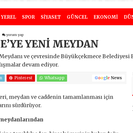
YEREL
SPOR
SİYASET
GÜNCEL
EKONOMİ
DÜ
yorum yap
’YE YENİ MEYDAN
 Meydanı ve çevresinde Büyükçekmece Belediyesi 
alışmalar devam ediyor.
n
Pinterest
Whatsapp
G
o
o
g
l
e
News
eri, meydan ve caddenin tamamlanması için
rını sürdürüyor.
 meydanlarından