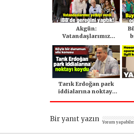
Akgün:
B
Vatandaşlarımız
b
yetkiyi verdi İBB’de
gereğini yaptık!
Tarık Erdoğan park
iddialarına noktayı
koydu
Bir yanıt yazın
Yorum yapabilm