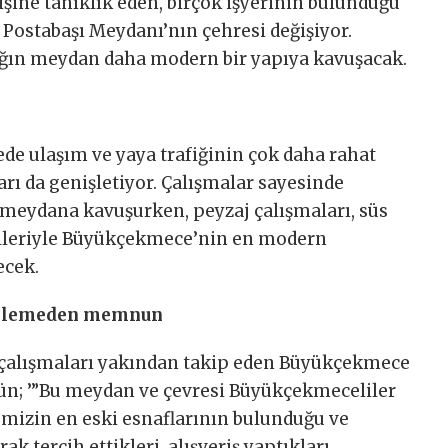
ne tanıklık eden, birçok işyerinin bulunduğu
 Postabaşı Meydanı’nın çehresi değişiyor.
ğın meydan daha modern bir yapıya kavuşacak.
de ulaşım ve yaya trafiğinin çok daha rahat
arı da genişletiyor. Çalışmalar sayesinde
meydana kavuşurken, peyzaj çalışmaları, süs
elleriyle Büyükçekmece’nin en modern
ecek.
enlemeden memnun
 çalışmaları yakından takip eden Büyükçekmece
ün; ’”Bu meydan ve çevresi Büyükçekmeceliler
çemizin en eski esnaflarının bulunduğu ve
 tercih ettikleri, alışveriş yaptıkları