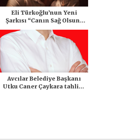
Eli Türkoğlu’nun Yeni
Şarkısı “Canın Sağ Olsun”
Büyük İlgi Gördü!..
Avcılar Belediye Başkanı
Utku Caner Çaykara tahliye
edildi