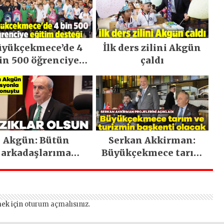
üyükçekmece’de 4
İlk ders zilini Akgün
in 500 öğrenciye
çaldı
eğitim desteği
veriliyor
Akgün: Bütün
Serkan Akkirman:
arkadaşlarıma
Büyükçekmece tarım
güveniyorum
ve turizmin başkenti
olacak
ek için
oturum açmalısınız
.