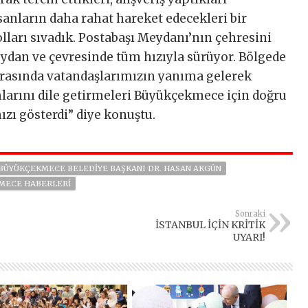
anların daha rahat hareket edecekleri bir
ları sıvadık. Postabaşı Meydanı’nın çehresini
eydan ve çevresinde tüm hızıyla sürüyor. Bölgede
rasında vatandaşlarımızın yanıma gelerek
larını dile getirmeleri Büyükçekmece için doğru
ızı gösterdi” diye konuştu.
BÜYÜKÇEKMECE BELEDIYE BAŞKANI DR. HASAN AKGÜN
MECE HABERLERI
Sonraki
İSTANBUL İÇİN KRİTİK
UYARI!