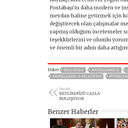
Postabaşı’nı daha modern ve ins
meydan haline getirmek için kol
değiştirecek olan çalışmalar m
yapmış olduğum incelemeler sı
teşekkürlerini ve olumlu yorum
ve önemli bir adım daha attığım
Etiket
BELEDİYESİ
BÜYÜKÇEKMECE
BÜYÜKÇEKMECE BELEDIYESI
BÜYÜKÇEK
Önceki
BEYLİKDÜZÜ CAZLA
BULUŞUYOR
Benzer Haberler