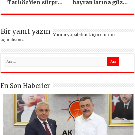
Tatlıöz’den sürpriz
hayranlarına güzel
düet
haber
Bir yanıt yazın
Yorum yapabilmek için
oturum
açmalısınız
.
En Son Haberler