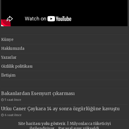
Künye
Hakkımızda
Yazarlar
Gizlilik politikası
İletişim
Bakanlardan Esenyurt çıkarması
5 saat önce
Utku Caner Çaykara 14 ay sonra özgürlüğüne kavuştu
6 saat önce
Site haritası
yolu gösterir. |
Milyonlarca tüketiciyi
ilgilendiriyor… Parasal sınır yükseldi