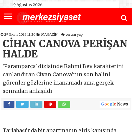
9 Ağustos 2026
29 Ekim 2016 11:20
MAGAZİN
yorum yap
CİHAN CANOVA PERİŞAN
HALDE
‘Paramparça’ dizisinde Rahmi Bey karakterini
canlandıran Civan Canova’nın son halini
görenler gözlerine inanamadı ama gerçek
sonradan anlaşıldı
G
o
o
g
l
e
News
Tarlabaşı’nda bir apartmanın giriş kapısında