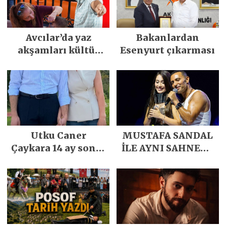
Avcılar’da yaz
Bakanlardan
akşamları kültür
Esenyurt çıkarması
sanat ve
eğlenceyle
renkleniyor
Utku Caner
MUSTAFA SANDAL
Çaykara 14 ay sonra
İLE AYNI SAHNEDE
özgürlüğüne
PARLADI
kavuştu