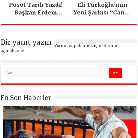
Posof Tarih Yazdı!
Eli Türkoğlu’nun
Başkan Erdem
Yeni Şarkısı “Canın
Demirci’nin Büyük
Sağ Olsun” Büyük
Emeğiyle Son
İlgi Gördü!..
Yılların En Büyük
Bir yanıt yazın
Festivali
Yorum yapabilmek için
oturum
Gerçekleşti
açmalısınız
.
En Son Haberler