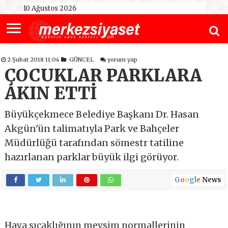
10 Ağustos 2026
2 Şubat 2018 11:04
GÜNCEL
yorum yap
ÇOCUKLAR PARKLARA
AKIN ETTİ
Büyükçekmece Belediye Başkanı Dr. Hasan
Akgün'ün talimatıyla Park ve Bahçeler
Müdürlüğü tarafından sömestr tatiline
hazırlanan parklar büyük ilgi görüyor.
G
o
o
g
l
e
News
Hava sıcaklığının mevsim normallerinin