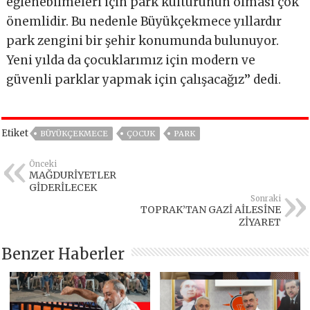
eğlenebilmeleri için park kültürünün olması çok
önemlidir. Bu nedenle Büyükçekmece yıllardır
park zengini bir şehir konumunda bulunuyor.
Yeni yılda da çocuklarımız için modern ve
güvenli parklar yapmak için çalışacağız’’ dedi.
Etiket
BÜYÜKÇEKMECE
ÇOCUK
PARK
Önceki
MAĞDURİYETLER
GİDERİLECEK
Sonraki
TOPRAK’TAN GAZİ AİLESİNE
ZİYARET
Benzer Haberler