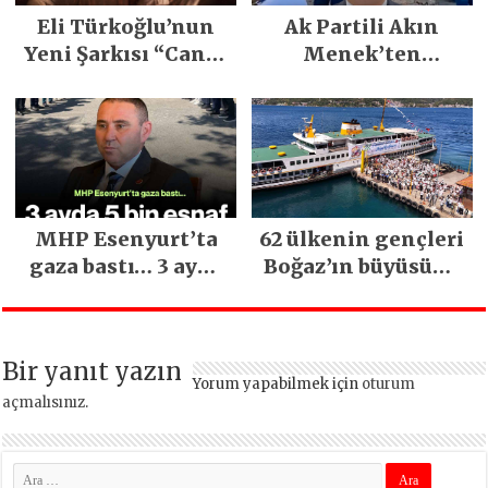
Eli Türkoğlu’nun
Ak Partili Akın
Yeni Şarkısı “Canın
Menek’ten
Sağ Olsun” Büyük
Mimarsinan’daki
İlgi Gördü!..
heyelan sonrası
kritik uyarı
MHP Esenyurt’ta
62 ülkenin gençleri
gaza bastı… 3 ayda
Boğaz’ın büyüsüne
5 bin esnaf ziyaret
kapıldı
edildi
Bir yanıt yazın
Yorum yapabilmek için
oturum
açmalısınız
.