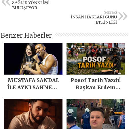
SAĞLIK YÖNETİMİ
BULUŞUYOR
Sonraki
İNSAN HAKLARI GÜNÜ
ETKİNLİĞİ
Benzer Haberler
MUSTAFA SANDAL
Posof Tarih Yazdı!
İLE AYNI SAHNEDE
Başkan Erdem
PARLADI
Demirci’nin Büyük
Emeğiyle Son
Yılların En Büyük
Festivali
Gerçekleşti