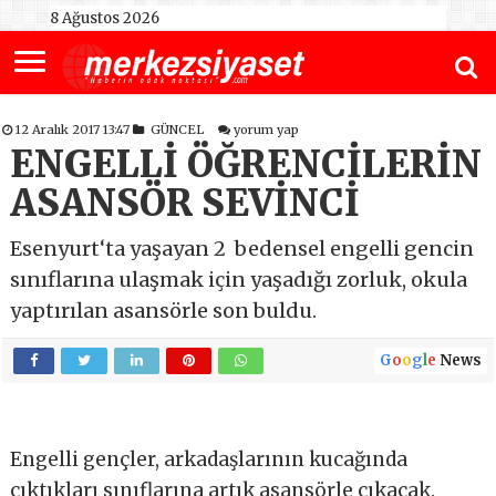
8 Ağustos 2026
12 Aralık 2017 13:47
GÜNCEL
yorum yap
ENGELLİ ÖĞRENCİLERİN
ASANSÖR SEVİNCİ
Esenyurt‘ta yaşayan 2 bedensel engelli gencin
sınıflarına ulaşmak için yaşadığı zorluk, okula
yaptırılan asansörle son buldu.
G
o
o
g
l
e
News
Engelli gençler, arkadaşlarının kucağında
çıktıkları sınıflarına artık asansörle çıkacak.