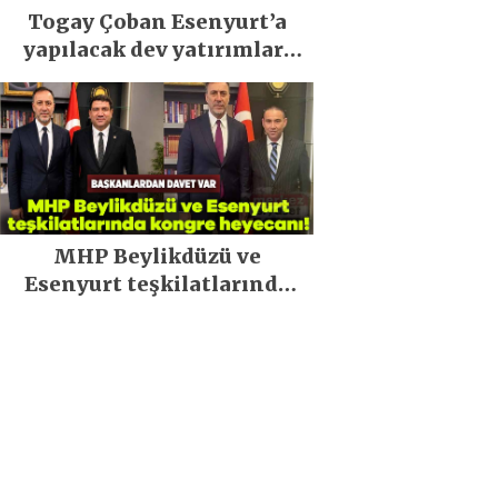
Togay Çoban Esenyurt’a
yapılacak dev yatırımları
açıkladı
MHP Beylikdüzü ve
Esenyurt teşkilatlarında
kongre heyecanı!