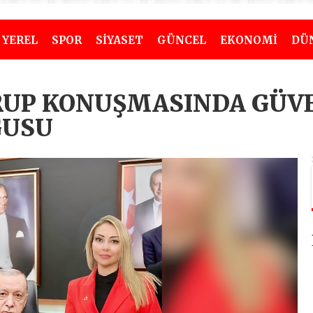
YEREL
SPOR
SİYASET
GÜNCEL
EKONOMİ
DÜ
RUP KONUŞMASINDA GÜVE
GUSU