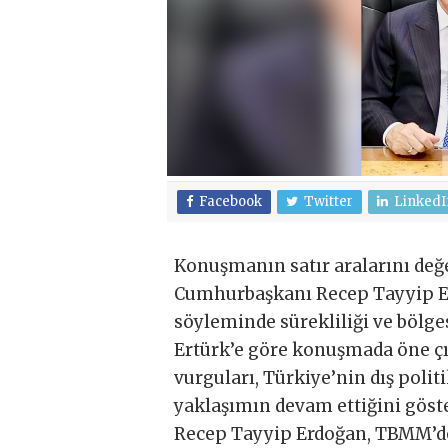
Facebook
Twitter
LinkedI
Konuşmanın satır aralarını de
Cumhurbaşkanı Recep Tayyip Er
söyleminde sürekliliği ve bölgese
Ertürk’e göre konuşmada öne çı
vurguları, Türkiye’nin dış polit
yaklaşımın devam ettiğini göst
Recep Tayyip Erdoğan, TBMM’de