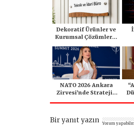
Dekoratif Ürünler ve
Kurumsal Çözümlerle
Yaşam Alanlarına
M
Değer Katın
NATO 2026 Ankara
“A
Zirvesi’nde Stratejik
Dü
Lojistik Gündemi
Bir yanıt yazın
Yorum yapabilm