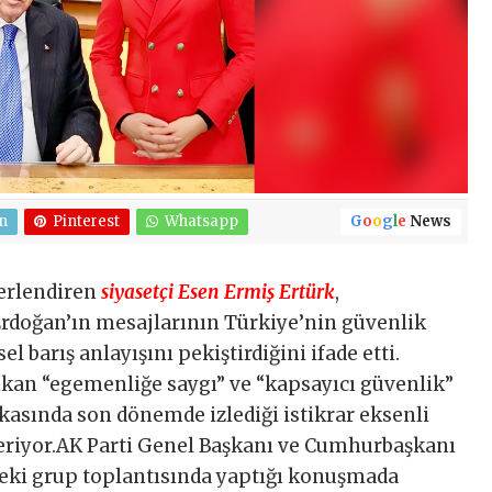
n
Pinterest
Whatsapp
G
o
o
g
l
e
News
ğerlendiren
siyasetçi Esen Ermiş Ertürk
,
doğan’ın mesajlarının Türkiye’nin güvenlik
l barış anlayışını pekiştirdiğini ifade etti.
kan “egemenliğe saygı” ve “kapsayıcı güvenlik”
ikasında son dönemde izlediği istikrar eksenli
eriyor.AK Parti Genel Başkanı ve Cumhurbaşkanı
ki grup toplantısında yaptığı konuşmada