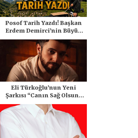
Posof Tarih Yazdı! Başkan
Erdem Demirci’nin Büyük
Emeğiyle Son Yılların En
Büyük Festivali Gerçekleşti
Eli Türkoğlu’nun Yeni
Şarkısı “Canın Sağ Olsun”
Büyük İlgi Gördü!..