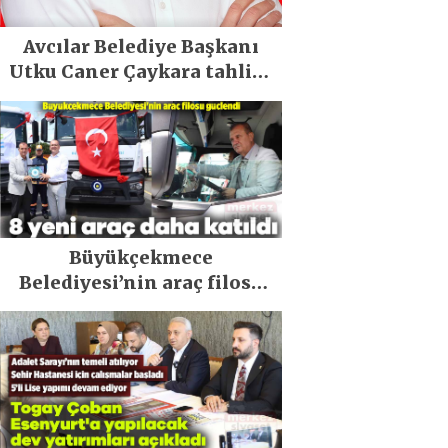
Avcılar Belediye Başkanı
Utku Caner Çaykara tahliye
edildi
Büyükçekmece
Belediyesi’nin araç filosu
güçlendi