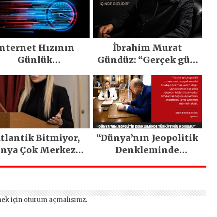
İnternet Hızının
İbrahim Murat
Günlük
Gündüz: “Gerçek güç,
otivasyonumuza
sessizliğin içinde
Etkisi Nedir?
gizlidir”
tlantik Bitmiyor,
“Dünya’nın Jeopolitik
nya Çok Merkezli
Denkleminde
Hale Geliyor”
Türkiye’nin Konumu”
ek için
oturum açmalısınız
.