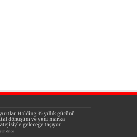
yurtlar Holding 35 yıllık gücünü
jital dönüşüm ve yeni marka
ratejisiyle geleceğe taşıyor
 gün önce