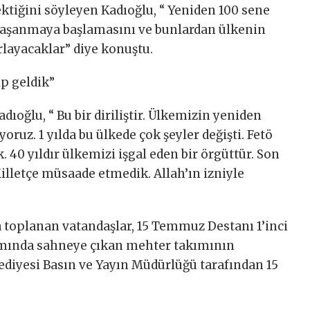
ektiğini söyleyen Kadıoğlu, “ Yeniden 100 sene
 yaşanmaya başlamasını ve bunlardan ülkenin
rlayacaklar” diye konuştu.
ip geldik”
ıoğlu, “ Bu bir diriliştir. Ülkemizin yeniden
oruz. 1 yılda bu ülkede çok şeyler değişti. Fetö
. 40 yıldır ülkemizi işgal eden bir örgüttür. Son
lletçe müsaade etmedik. Allah’ın izniyle
 toplanan vatandaşlar, 15 Temmuz Destanı 1’inci
mında sahneye çıkan mehter takımının
ediyesi Basın ve Yayın Müdürlüğü tarafından 15