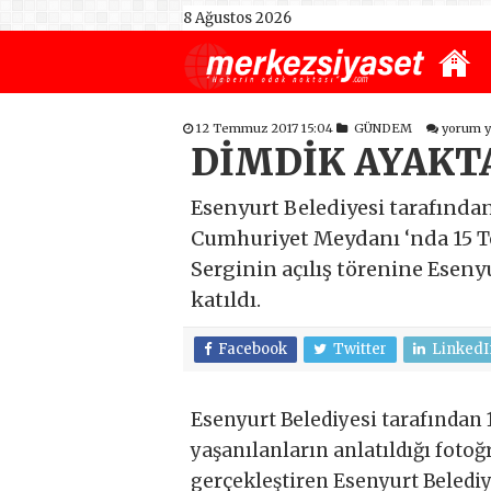
8 Ağustos 2026
12 Temmuz 2017 15:04
GÜNDEM
yorum 
DİMDİK AYAKT
Esenyurt Belediyesi tarafında
Cumhuriyet Meydanı ‘nda 15 Te
Serginin açılış törenine Esen
katıldı.
Facebook
Twitter
LinkedI
Esenyurt Belediyesi tarafından 
yaşanılanların anlatıldığı fotoğra
gerçekleştiren Esenyurt Beledi