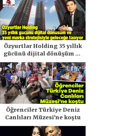
Özyurtlar Holding 35 yıllık
gücünü dijital dönüşüm ve
yeni marka stratejisiyle
geleceğe taşıyor
Öğrenciler Türkiye Deniz
Canlıları Müzesi’ne koştu