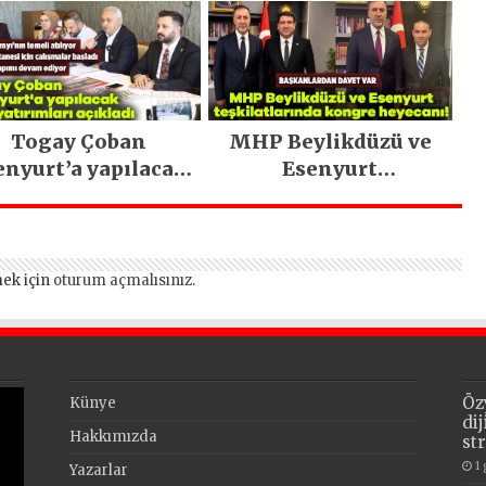
Togay Çoban
MHP Beylikdüzü ve
enyurt’a yapılacak
Esenyurt
dev yatırımları
teşkilatlarında
açıkladı
kongre heyecanı!
ek için
oturum açmalısınız
.
Öz
Künye
di
Hakkımızda
st
1
Yazarlar