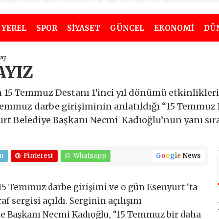
YEREL
SPOR
SİYASET
GÜNCEL
EKONOMİ
DÜ
yap
AYIZ
n 15 Temmuz Destanı 1'inci yıl dönümü etkinlikle
mmuz darbe girişiminin anlatıldığı “15 Temmuz Fo
yurt Belediye Başkanı Necmi Kadıoğlu’nun yanı sır
n
Pinterest
Whatsapp
G
o
o
g
l
e
News
15 Temmuz darbe girişimi ve o gün Esenyurt ‘ta
f sergisi açıldı. Serginin açılışını
ye Başkanı Necmi Kadıoğlu, “15 Temmuz bir daha