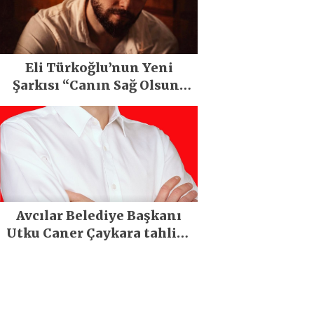
Eli Türkoğlu’nun Yeni
Şarkısı “Canın Sağ Olsun”
Büyük İlgi Gördü!..
Avcılar Belediye Başkanı
Utku Caner Çaykara tahliye
edildi