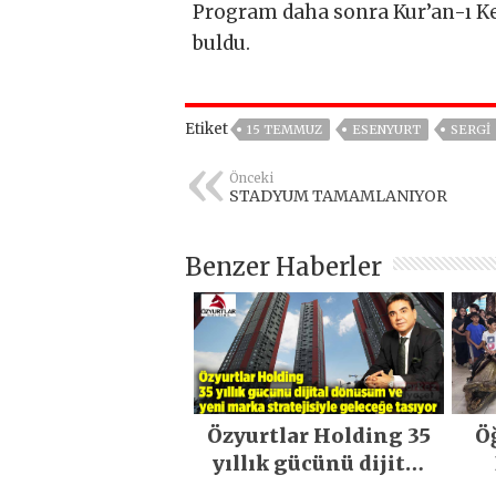
Program daha sonra Kur’an-ı Keri
buldu.
Etiket
15 TEMMUZ
ESENYURT
SERGI
Önceki
STADYUM TAMAMLANIYOR
Benzer Haberler
Özyurtlar Holding 35
Ö
yıllık gücünü dijital
dönüşüm ve yeni