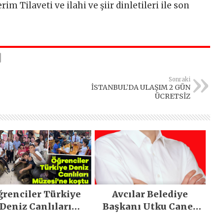
m Tilaveti ve ilahi ve şiir dinletileri ile son
Sonraki
İSTANBUL’DA ULAŞIM 2 GÜN
ÜCRETSİZ
ğrenciler Türkiye
Avcılar Belediye
Deniz Canlıları
Başkanı Utku Caner
Müzesi’ne koştu
Çaykara tahliye edildi