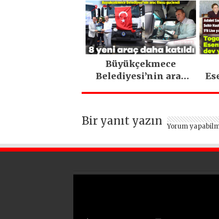
marka stratejisiyle
geleceğe taşıyor
Büyükçekmece
Belediyesi’nin araç
Es
filosu güçlendi
Bir yanıt yazın
Yorum yapabilm