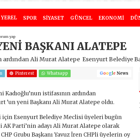
YEREL
SPOR
SİYASET
GÜNCEL
EKONOMİ
DÜ
orum yap
YENİ BAŞKANI ALATEPE
n ardından Ali Murat Alatepe Esenyurt Belediye Ba
n
Pinterest
Whatsapp
G
o
o
g
l
e
News
i Kadıoğlu’nun istifasının ardından
rt ’un yeni Başkanı Ali Murat Alatepe oldu.
 için Esenyurt Belediye Meclisi üyeleri bugün
i AK Parti’nin adayı Ali Murat Alatepe olarak
n CHP Grubu Başkanı Yavuz İren CHPli üyelerin oy