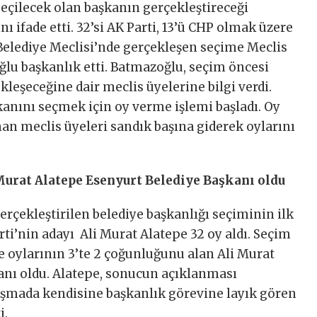
eçilecek olan başkanın gerçekleştireceği
ı ifade etti. 32’si AK Parti, 13’ü CHP olmak üzere
elediye Meclisi’nde gerçekleşen seçime Meclis
lu başkanlık etti. Batmazoğlu, seçim öncesi
leşeceğine dair meclis üyelerine bilgi verdi.
anını seçmek için oy verme işlemi başladı. Oy
an meclis üyeleri sandık başına giderek oylarını
i Murat Alatepe Esenyurt Belediye Başkanı oldu
erçekleştirilen belediye başkanlığı seçiminin ilk
ti’nin adayı Ali Murat Alatepe 32 oy aldı. Seçim
ye oylarının 3’te 2 çoğunluğunu alan Ali Murat
anı oldu. Alatepe, sonucun açıklanması
uşmada kendisine başkanlık görevine layık gören
i.