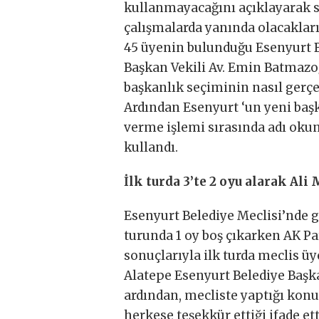
kullanmayacağını açıklayarak s
çalışmalarda yanında olacakların
45 üyenin bulunduğu Esenyurt B
Başkan Vekili Av. Emin Batmazoğ
başkanlık seçiminin nasıl gerçek
Ardından Esenyurt ‘un yeni başk
verme işlemi sırasında adı okun
kullandı.
İlk turda 3’te 2 oyu alarak Al
Esenyurt Belediye Meclisi’nde g
turunda 1 oy boş çıkarken AK Par
sonuçlarıyla ilk turda meclis ü
Alatepe Esenyurt Belediye Başk
ardından, mecliste yaptığı kon
herkese teşekkür ettiği ifade ett