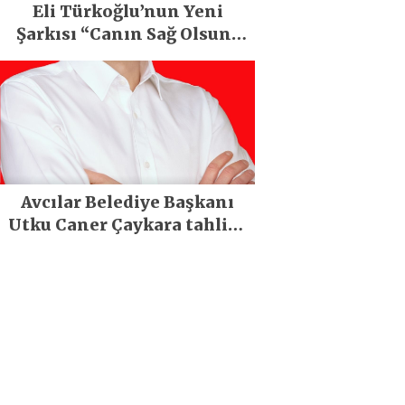
Eli Türkoğlu’nun Yeni
Şarkısı “Canın Sağ Olsun”
Büyük İlgi Gördü!..
Avcılar Belediye Başkanı
Utku Caner Çaykara tahliye
edildi