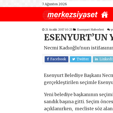
7 Ağustos 2026
21 Aralık 2017 10:23
Esenyurt Haberleri
y
ESENYURT’UN 
Necmi Kadıoğlu'nun istifasını
Facebook
Twitter
LinkedI
Esenyurt Belediye Başkanı Necm
gerçekleştirilen seçimle Esenyu
Yeni belediye başkanının seçimi
sandık başına gitti. Seçim önces
açıklanırken, mecliste söz ala