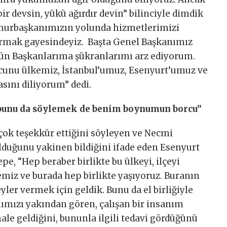
bir devsin, yükü ağırdır devin” bilinciyle dimdik
mhurbaşkanımızın yolunda hizmetlerimizi
urmak gayesindeyiz. Başta Genel Başkanımız
ütün Başkanlarıma şükranlarımı arz ediyorum.
cunu ülkemiz, İstanbul’umuz, Esenyurt’umuz ve
asını diliyorum” dedi.
bunu da söylemek de benim boynumun borcu”
çok teşekkür ettiğini söyleyen ve Necmi
lduğunu yakinen bildiğini ifade eden Esenyurt
pe, “Hep beraber birlikte bu ülkeyi, ilçeyi
emiz ve burada hep birlikte yaşıyoruz. Buranın
yler vermek için geldik. Bunu da el birliğiyle
ımızı yakından gören, çalışan bir insanım
ale geldiğini, bununla ilgili tedavi gördüğünü