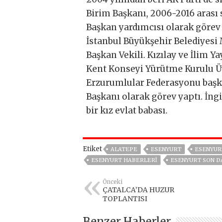
Birim Başkanı, 2006-2016 arası
Başkan yardımcısı olarak görev
İstanbul Büyükşehir Belediyesi 
Başkan Vekili. Kızılay ve İlim Y
Kent Konseyi Yürütme Kurulu Üye
Erzurumlular Federasyonu başk
Başkanı olarak görev yaptı. İngil
bir kız evlat babası.
Etiket
ALATEPE
ESENYURT
ESENYUR
ESENYURT HABERLERI
ESENYURT SON D
Önceki
ÇATALCA’DA HUZUR
TOPLANTISI
Benzer Haberler