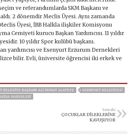
 seçim ve referandumlarda SKM Başkanı ve
 aldı. 2 dönemdir Meclis Üyesi. Aynı zamanda
Meclis Üyesi, İBB Halkla ilişkiler Komisyonu
ayma Cemiyeti kurucu Başkan Yardımcısı. 11 yıldır
sidir. 10 yıldır Spor kulübü başkanı.
an yardımcısı ve Esenyurt Erzurum Dernekleri
izce bilir. Evli, üniversite öğrencisi iki erkek ve
T BELEDIYE BAŞKANI ALI MURAT ALATEPE
ESENYURT BELEDIYESI
AKIKA HABERLERI
Sonraki
ÇOCUKLAR DİLEKLERİNE
KAVUŞUYOR