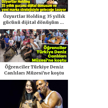
Özyurtlar Holding 35 yıllık
gücünü dijital dönüşüm ve
yeni marka stratejisiyle
geleceğe taşıyor
Öğrenciler Türkiye Deniz
Canlıları Müzesi’ne koştu