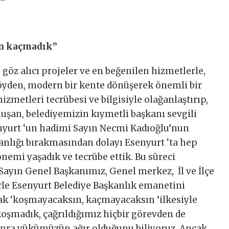
en kaçmadık”
 göz alıcı projeler ve en beğenilen hizmetlerle,
 köyden, modern bir kente dönüşerek önemli bir
hizmetleri tecrübesi ve bilgisiyle olağanlaştırıp,
uşan, belediyemizin kıymetli başkanı sevgili
enyurt ‘un hadimi Sayın Necmi Kadıoğlu’nun
anlığı bırakmasından dolayı Esenyurt ‘ta hep
dönemi yaşadık ve tecrübe ettik. Bu süreci
 Sayın Genel Başkanımız, Genel merkez, İl ve İlçe
lerle Esenyurt Belediye Başkanlık emanetini
rak ‘koşmayacaksın, kaçmayacaksın ’ilkesiyle
koşmadık, çağrıldığımız hiçbir görevden de
ra yükümüzün ağır olduğunu biliyoruz. Ancak