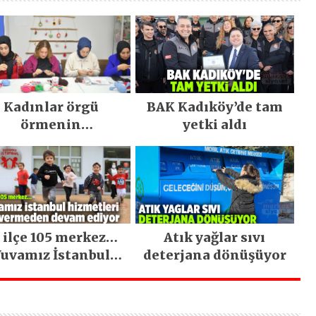
Kadınlar örgü
BAK Kadıköy’de tam
örmenin
yetki aldı
inceliklerini
öğreniyor
 ilçe 105 merkez…
Atık yağlar sıvı
uvamız İstanbul
deterjana dönüşüyor
hizmetleri ara
vermeden devam
ediyor