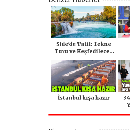
Side’de Tatil: Tekne
Turu ve Keşfedilecek
Yerler
İstanbul kışa hazır
34
Y