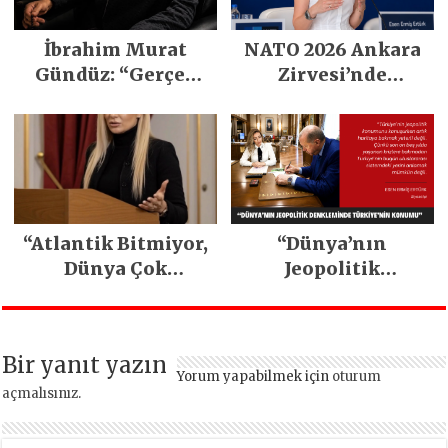
İbrahim Murat
NATO 2026 Ankara
Gündüz: “Gerçek
Zirvesi’nde
güç, sessizliğin
Stratejik Lojistik
içinde gizlidir”
Gündemi
“Atlantik Bitmiyor,
“Dünya’nın
Dünya Çok
Jeopolitik
Merkezli Hale
Denkleminde
Geliyor”
Türkiye’nin
Konumu”
Bir yanıt yazın
Yorum yapabilmek için
oturum
açmalısınız
.