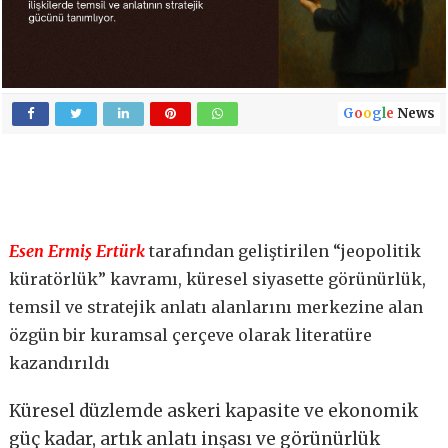
G
o
o
g
l
e
News
Esen Ermiş Ertürk
tarafından geliştirilen “jeopolitik
küratörlük” kavramı, küresel siyasette görünürlük,
temsil ve stratejik anlatı alanlarını merkezine alan
özgün bir kuramsal çerçeve olarak literatüre
kazandırıldı
Küresel düzlemde askeri kapasite ve ekonomik
güç kadar, artık anlatı inşası ve görünürlük