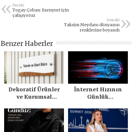
Önceki
Togay Çoban: Esenyurt için
çalışıyoruz
Sonraki
Taksim Meydanı dünyanın
renklerine boyandı
Benzer Haberler
Dekoratif Ürünler
İnternet Hızının
ve Kurumsal
Günlük
Çözümlerle Yaşam
Motivasyonumuza
Alanlarına Değer
Etkisi Nedir?
Katın