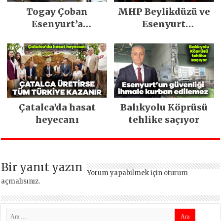
Togay Çoban
MHP Beylikdüzü ve
Esenyurt’a
Esenyurt
yapılacak dev
teşkilatlarında
yatırımları açıkladı
kongre heyecanı!
Çatalca’da hasat
Balıkyolu Köprüsü
heyecanı
tehlike saçıyor
Bir yanıt yazın
Yorum yapabilmek için
oturum
açmalısınız
.