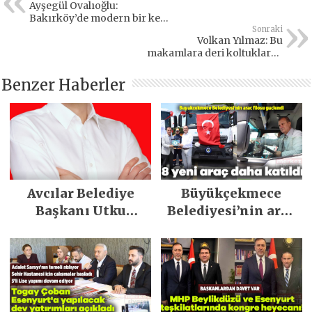
Ayşegül Ovalıoğlu:
Bakırköy’de modern bir kent
yaratacağız
Sonraki
Volkan Yılmaz: Bu
makamlara deri koltuklarda
oturmaya gelmedik
Benzer Haberler
Avcılar Belediye
Büyükçekmece
Başkanı Utku
Belediyesi’nin araç
Caner Çaykara
filosu güçlendi
tahliye edildi