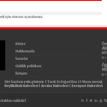
ek için
oturum açmalısınız
.
Öz
Künye
di
Hakkımızda
st
6
Yazarlar
Öğ
Gizlilik politikası
Mü
İletişim
9
Site haritası
yolu gösterir. |
Tarık Erdoğan’dan 23 Nisan mesajı
Beylikdüzü Haberleri
|
Avcılar Haberleri
|
Esenyurt Haberleri
akları saklıdır!.