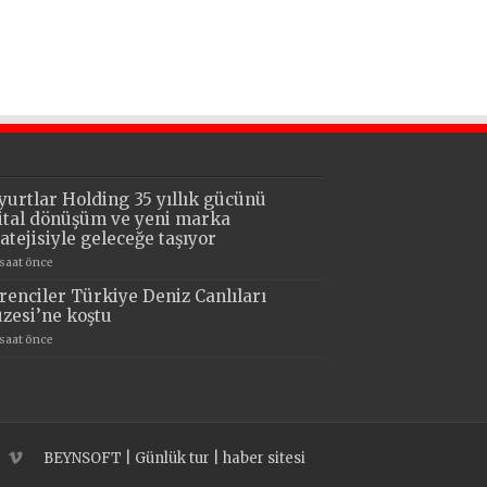
yurtlar Holding 35 yıllık gücünü
jital dönüşüm ve yeni marka
ratejisiyle geleceğe taşıyor
 saat önce
renciler Türkiye Deniz Canlıları
zesi’ne koştu
 saat önce
BEYNSOFT
|
Günlük tur
|
haber sitesi