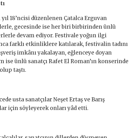
tı
u yıl 18’ncisi düzenlenen Çatalca Erguvan
lerle, gecesinde ise her biri birbirinden ünlü
erlerle devam ediyor. Festivale yoğun ilgi
a farklı etkinliklere katılarak, festivalin tadını
alışveriş imkânı yakalayan, eğlenceye doyan
şam ise ünlü sanatçı Rafet El Roman’ın konserinde
olup taştı.
ede usta sanatçılar Neşet Ertaş ve Barış
ar için söyleyerek onları yâd etti.
alcalılar, sanatçının dillerden düşmeyen