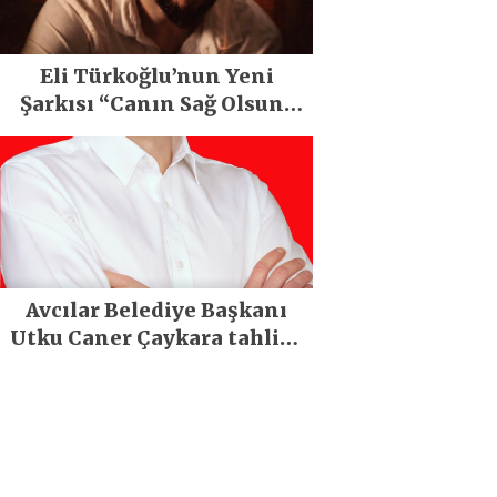
Eli Türkoğlu’nun Yeni
Şarkısı “Canın Sağ Olsun”
Büyük İlgi Gördü!..
Avcılar Belediye Başkanı
Utku Caner Çaykara tahliye
edildi