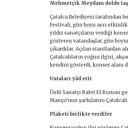
Mehmetçik Meydanı doldu taş
Çatalca Belediyesi tarafından b
Festivali, gün boyu ayrı etkinlik
yıldız sanatçıların verdiği kons
gösteren vatandaşlar, gün boyunc
çıkardılar. Açılan stantlardan 
Çatalcalıların yoğun ilgisi, ak
kendini gösterdi, konser alanı d
Ustaları yâd etti
Ünlü Sanatçı Rafet El Roman gec
Manço’nun şarkılarını Çatalcalıl
Plaketi birlikte verdiler
Konsere yoğun ilgi gösteren Çat