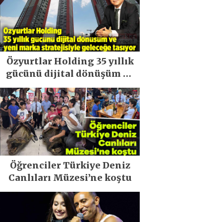
Özyurtlar Holding 35 yıllık
gücünü dijital dönüşüm ve
yeni marka stratejisiyle
geleceğe taşıyor
Öğrenciler Türkiye Deniz
Canlıları Müzesi’ne koştu