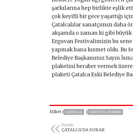
şarkılarına hep birlikte eşlik e
çok keyifli bir gece yaşattığı i
Çatalcalılar sanatçımızı daha ön
akşamda o zaman ki gibi büyük 
Erguvan Festivalimizin bu sene 1
yapmak bana kısmet oldu. Bu fes
Belediye Başkanımız Sayın İsma
plaketini beraber vermek üzere
plaketi Çatalca Eski Belediye Baş
Etiket
ÇATALCA
RAFET EL ROMAN
Önceki
ÇATALCA’DA SOKAK