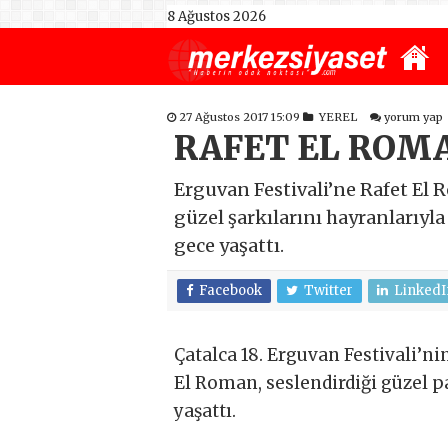
8 Ağustos 2026
27 Ağustos 2017 15:09
YEREL
yorum yap
RAFET EL ROM
Erguvan Festivali’ne Rafet El 
güzel şarkılarını hayranlarıyl
gece yaşattı.
Facebook
Twitter
LinkedI
Çatalca 18. Erguvan Festivali’n
El Roman, seslendirdiği güzel p
yaşattı.