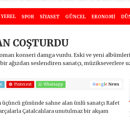
YEREL
SPOR
SİYASET
GÜNCEL
EKONOMİ
DÜ
AN COŞTURDU
Roman konseri damga vurdu. Eski ve yeni albümleri
a bir ağızdan seslendiren sanatçı, müzikseverlere
n
Pinterest
Whatsapp
G
o
o
g
l
e
News
in üçüncü gününde sahne alan ünlü sanatçı Rafet
arçalarla Çatalcalılara unutulmaz bir akşam