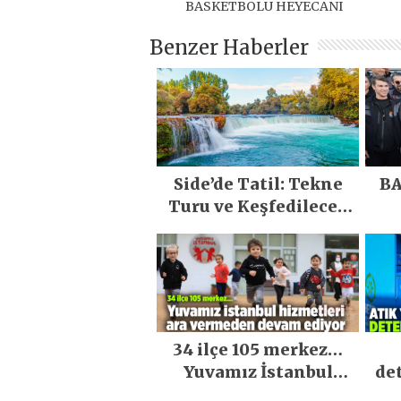
BASKETBOLU HEYECANI
Benzer Haberler
Side’de Tatil: Tekne
BA
Turu ve Keşfedilecek
Yerler
34 ilçe 105 merkez…
Yuvamız İstanbul
de
hizmetleri ara